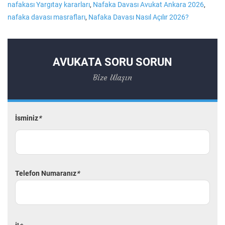
nafakası Yargıtay kararları
,
Nafaka Davası Avukat Ankara 2026
,
nafaka davası masrafları
,
Nafaka Davası Nasıl Açılır 2026?
AVUKATA SORU SORUN
Bize Ulaşın
İsminiz
*
Telefon Numaranız
*