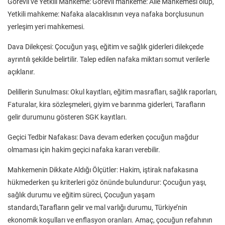
Görevli ve Yetkili Mahkeme: Görevli mahkeme: Aile Mahkemesi olup,
Yetkili mahkeme: Nafaka alacaklısının veya nafaka borçlusunun
yerleşim yeri mahkemesi.
Dava Dilekçesi: Çocuğun yaşı, eğitim ve sağlık giderleri dilekçede
ayrıntılı şekilde belirtilir. Talep edilen nafaka miktarı somut verilerle
açıklanır.
Delillerin Sunulması: Okul kayıtları, eğitim masrafları, sağlık raporları,
Faturalar, kira sözleşmeleri, giyim ve barınma giderleri, Tarafların
gelir durumunu gösteren SGK kayıtları.
Geçici Tedbir Nafakası: Dava devam ederken çocuğun mağdur
olmaması için hakim geçici nafaka kararı verebilir.
Mahkemenin Dikkate Aldığı Ölçütler: Hakim, iştirak nafakasına
hükmederken şu kriterleri göz önünde bulundurur: Çocuğun yaşı,
sağlık durumu ve eğitim süreci, Çocuğun yaşam
standardı,Tarafların gelir ve mal varlığı durumu, Türkiye’nin
ekonomik koşulları ve enflasyon oranları. Amaç, çocuğun refahının