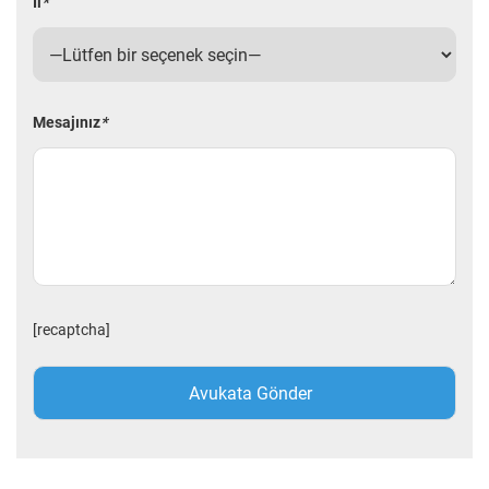
İl
*
Mesajınız
*
[recaptcha]