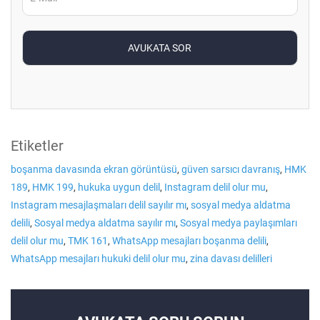
Etiketler
boşanma davasında ekran görüntüsü
,
güven sarsıcı davranış
,
HMK
189
,
HMK 199
,
hukuka uygun delil
,
Instagram delil olur mu
,
Instagram mesajlaşmaları delil sayılır mı
,
sosyal medya aldatma
delili
,
Sosyal medya aldatma sayılır mı
,
Sosyal medya paylaşımları
delil olur mu
,
TMK 161
,
WhatsApp mesajları boşanma delili
,
WhatsApp mesajları hukuki delil olur mu
,
zina davası delilleri