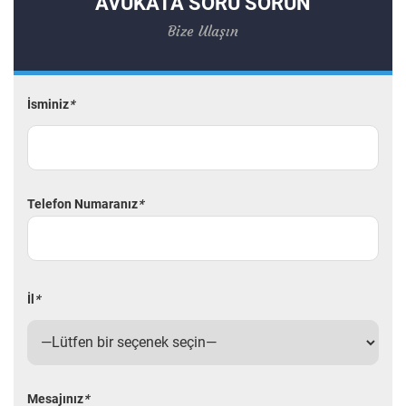
AVUKATA SORU SORUN
Bize Ulaşın
İsminiz
*
Telefon Numaranız
*
İl
*
Mesajınız
*