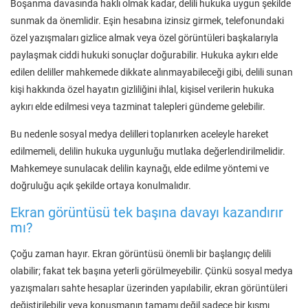
Boşanma davasında haklı olmak kadar, delili hukuka uygun şekilde
sunmak da önemlidir. Eşin hesabına izinsiz girmek, telefonundaki
özel yazışmaları gizlice almak veya özel görüntüleri başkalarıyla
paylaşmak ciddi hukuki sonuçlar doğurabilir. Hukuka aykırı elde
edilen deliller mahkemede dikkate alınmayabileceği gibi, delili sunan
kişi hakkında özel hayatın gizliliğini ihlal, kişisel verilerin hukuka
aykırı elde edilmesi veya tazminat talepleri gündeme gelebilir.
Bu nedenle sosyal medya delilleri toplanırken aceleyle hareket
edilmemeli, delilin hukuka uygunluğu mutlaka değerlendirilmelidir.
Mahkemeye sunulacak delilin kaynağı, elde edilme yöntemi ve
doğruluğu açık şekilde ortaya konulmalıdır.
Ekran görüntüsü tek başına davayı kazandırır
mı?
Çoğu zaman hayır. Ekran görüntüsü önemli bir başlangıç delili
olabilir; fakat tek başına yeterli görülmeyebilir. Çünkü sosyal medya
yazışmaları sahte hesaplar üzerinden yapılabilir, ekran görüntüleri
değiştirilebilir veya konuşmanın tamamı değil sadece bir kısmı