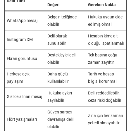
Delil Türü
Değeri
Gereken Nokta
Belge niteliğinde
Hukuka uygun elde
WhatsApp mesajı
olabilir
edilmiş olmalı
Delil olarak
Hesabın kime ait
Instagram DM
sunulabilir
olduğu ispatlanmalı
Destekleyici delil
Tek başına çoğu
Ekran görüntüsü
olabilir
zaman zayıftır
Herkese açık
Daha güçlü
Tarih ve hesap
paylaşım
kullanılabilir
bilgisi korunmalı
Hukuka aykırı
Delil reddedilebilir,
Gizlice alınan mesaj
sayılabilir
ceza riski doğabilir
Güven sarsıcı
Zina için her zaman
Flört yazışmaları
davranışa delil
yeterli olmayabilir
olabilir