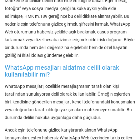
Mahkeme öncelikle delilin nasıl elde edildiğine bakar. Eğer mesaj,
fotoğraf veya sosyal medya içeriği hukuka aykırı yolla elde
edilmişse, HMK m.189 gereğince bu delil dikkate alınmayabilir. Bu
nedenle eşin telefonuna gizlice girmek, şifresini kırmak, WhatsApp
Web oturumunu habersiz şekilde açık bırakmak, casus program
kullanmak veya özel hesaba izinsiz erişmek ciddi risk doğurur. Böyle
bir durumda hem delil değersiz hale gelebilir hem de özel hayatın
gizliliğini ihlal iddiası gündeme gelebilir.
WhatsApp mesajları aldatma delili olarak
kullanılabilir mi?
WhatsApp mesajları, özellikle mesajlaşmanın tarafı olan kişi
tarafından sunuluyorsa delil olarak kullanılabilir. Örneğin eşlerden
biri, kendisine gönderilen mesajları, kendi telefonundaki konuşmaları
veya doğrudan tarafı olduğu yazışmaları mahkemeye sunabilir. Bu
durumda delilin hukuka uygunluğu daha güçlüdür.
Ancak eşin telefonunu gizlice karıştırarak alınan WhatsApp
konuşmaları, eşten habersiz WhatsApp Web üzerinden takip edilen