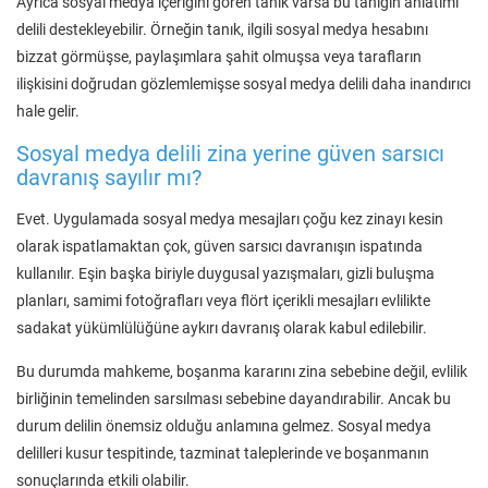
Ayrıca sosyal medya içeriğini gören tanık varsa bu tanığın anlatımı
delili destekleyebilir. Örneğin tanık, ilgili sosyal medya hesabını
bizzat görmüşse, paylaşımlara şahit olmuşsa veya tarafların
ilişkisini doğrudan gözlemlemişse sosyal medya delili daha inandırıcı
hale gelir.
Sosyal medya delili zina yerine güven sarsıcı
davranış sayılır mı?
Evet. Uygulamada sosyal medya mesajları çoğu kez zinayı kesin
olarak ispatlamaktan çok, güven sarsıcı davranışın ispatında
kullanılır. Eşin başka biriyle duygusal yazışmaları, gizli buluşma
planları, samimi fotoğrafları veya flört içerikli mesajları evlilikte
sadakat yükümlülüğüne aykırı davranış olarak kabul edilebilir.
Bu durumda mahkeme, boşanma kararını zina sebebine değil, evlilik
birliğinin temelinden sarsılması sebebine dayandırabilir. Ancak bu
durum delilin önemsiz olduğu anlamına gelmez. Sosyal medya
delilleri kusur tespitinde, tazminat taleplerinde ve boşanmanın
sonuçlarında etkili olabilir.