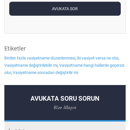
Etiketler
Birden fazla vasiyetname düzenlenmesi
,
İki vasiyet varsa ne olur
,
Vasiyetname değiştirilebilir mi
,
Vasiyetname hangi hallerde geçersiz
olur
,
Vasiyetname sonradan değiştirilir mi
AVUKATA SORU SORUN
Bize Ulaşın