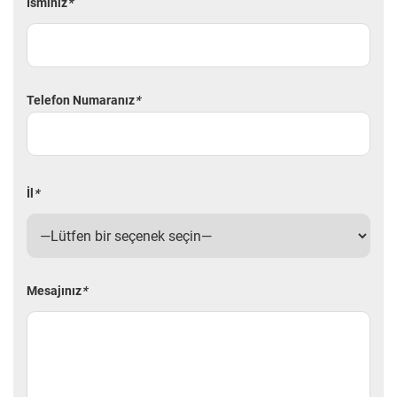
İsminiz
*
Telefon Numaranız
*
İl
*
Mesajınız
*