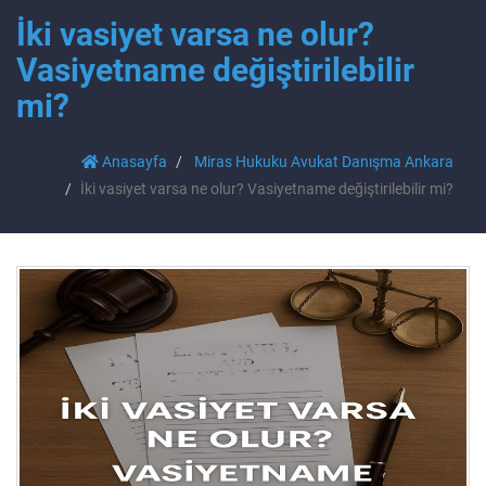
İki vasiyet varsa ne olur?
Vasiyetname değiştirilebilir
mi?
Anasayfa
Miras Hukuku Avukat Danışma Ankara
İki vasiyet varsa ne olur? Vasiyetname değiştirilebilir mi?