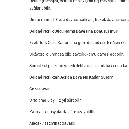
Deliller (mesajlar, dekontlar, yazışmalar) mevcutsa, ma
sağlanabilir.
Unutulmamalı: Ceza davası açılması, hukuk davası açmaya en
Dolandırıcılık Suçu Kamu Davasına Dönüşür mü?
Evet. Türk Ceza Kanunu’na göre dolandırıcılık re’sen (ken
Şikâyetçi olunmasa bile, savcılık kamu davası açabilir.
Suç işlendiğine dair yeterli delil varsa, sanık hakkında k
Dolandırıcılıktan Açılan Dava Ne Kadar Sürer?
Ceza davası:
Ortalama 6 ay – 2 yıl sürebilir.
Karmaşık dosyalarda süre uzayabilir.
Alacak / tazminat davası: