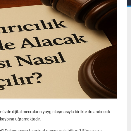
üzde dijital mecraların yaygınlaşmasıyla birlikte dolandırıcılık
ğı kaybına uğramaktadır.
r mi? Dolandırıcıya tazminat davası açılabilir mi? Süreç ceza