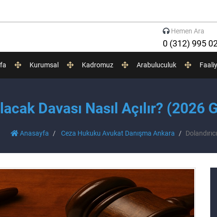
Hemen Ara
0 (312) 995 0
fa
Kurumsal
Kadromuz
Arabuluculuk
Faali
Alacak Davası Nasıl Açılır? (2026 
Anasayfa
Ceza Hukuku Avukat Danışma Ankara
Dolandırıc