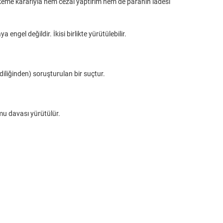
hkeme kararıyla hem cezai yaptırım hem de paranın iadesi
gel değildir. İkisi birlikte yürütülebilir.
diliğinden) soruşturulan bir suçtur.
amu davası yürütülür.