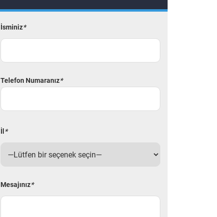
İsminiz
*
Telefon Numaranız
*
İl
*
Mesajınız
*