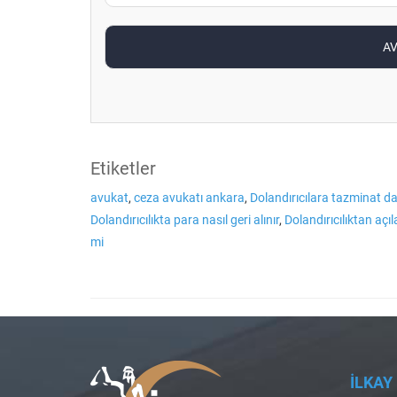
Etiketler
avukat
,
ceza avukatı ankara
,
Dolandırıcılara tazminat dav
Dolandırıcılıkta para nasıl geri alınır
,
Dolandırıcılıktan açı
mi
İLKAY