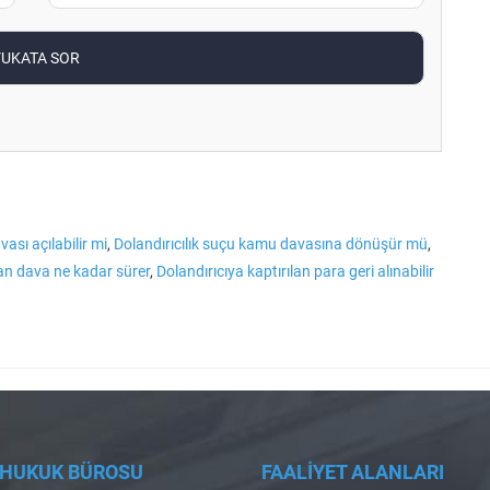
ası açılabilir mi
,
Dolandırıcılık suçu kamu davasına dönüşür mü
,
lan dava ne kadar sürer
,
Dolandırıcıya kaptırılan para geri alınabilir
 HUKUK BÜROSU
FAALİYET ALANLARI