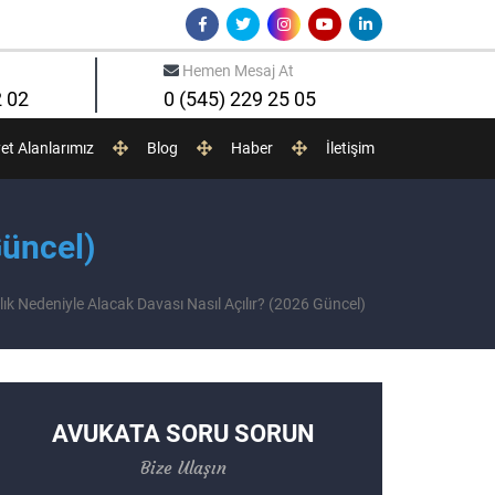
Hemen Mesaj At
2 02
0 (545) 229 25 05
yet Alanlarımız
Blog
Haber
İletişim
Güncel)
ılık Nedeniyle Alacak Davası Nasıl Açılır? (2026 Güncel)
AVUKATA SORU SORUN
Bize Ulaşın