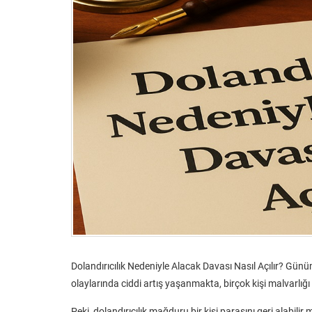
Dolandırıcılık Nedeniyle Alacak Davası Nasıl Açılır? Günüm
olaylarında ciddi artış yaşanmakta, birçok kişi malvarlı
Peki, dolandırıcılık mağduru bir kişi parasını geri alabili