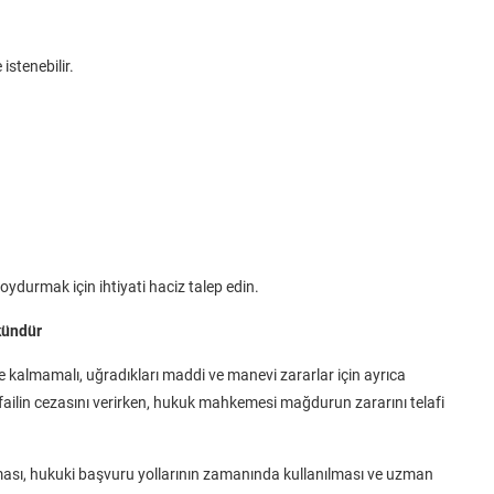
istenebilir.
.
ydurmak için ihtiyati haciz talep edin.
kündür
e kalmamalı, uğradıkları maddi ve manevi zararlar için ayrıca
ailin cezasını verirken, hukuk mahkemesi mağdurun zararını telafi
nması, hukuki başvuru yollarının zamanında kullanılması ve uzman