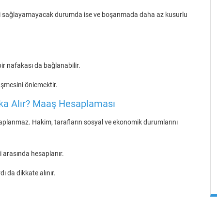
ini sağlayamayacak durumda ise ve boşanmada daha az kusurlu
r nafakası da bağlanabilir.
şmesini önlemektir.
ka Alır? Maaş Hesaplaması
saplanmaz. Hakim, tarafların sosyal ve ekonomik durumlarını
’i arasında hesaplanır.
 da dikkate alınır.