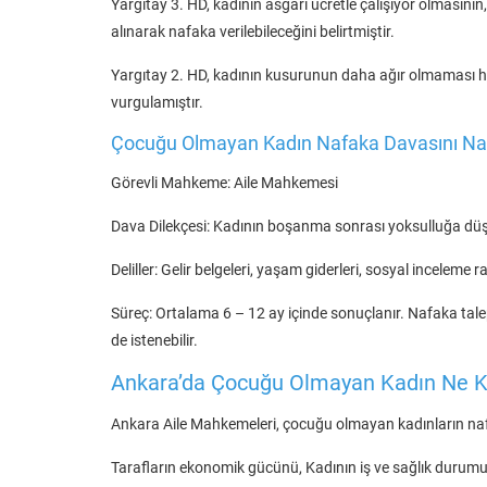
Yargıtay 3. HD, kadının asgari ücretle çalışıyor olmasın
alınarak nafaka verilebileceğini belirtmiştir.
Yargıtay 2. HD, kadının kusurunun daha ağır olmaması hal
vurgulamıştır.
Çocuğu Olmayan Kadın Nafaka Davasını Nas
Görevli Mahkeme: Aile Mahkemesi
Dava Dilekçesi: Kadının boşanma sonrası yoksulluğa düşec
Deliller: Gelir belgeleri, yaşam giderleri, sosyal inceleme r
Süreç: Ortalama 6 – 12 ay içinde sonuçlanır. Nafaka taleple
de istenebilir.
Ankara’da Çocuğu Olmayan Kadın Ne K
Ankara Aile Mahkemeleri, çocuğu olmayan kadınların naf
Tarafların ekonomik gücünü, Kadının iş ve sağlık durumunu