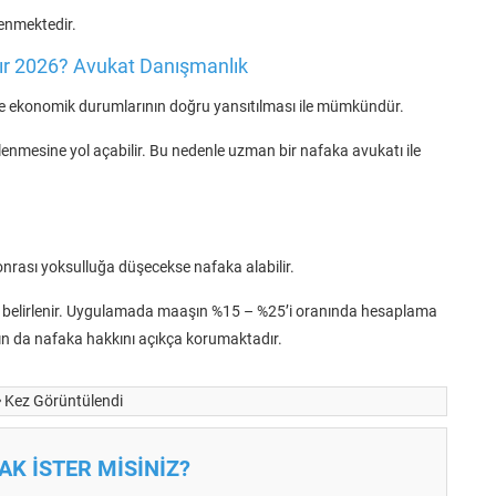
enmektedir.
r 2026? Avukat Danışmanlık
 ve ekonomik durumlarının doğru yansıtılması ile mümkündür.
lenmesine yol açabilir. Bu nedenle uzman bir nafaka avukatı ile
nrası yoksulluğa düşecekse nafaka alabilir.
öre belirlenir. Uygulamada maaşın %15 – %25’i oranında hesaplama
ın da nafaka hakkını açıkça korumaktadır.
Kez Görüntülendi
K İSTER MİSİNİZ?