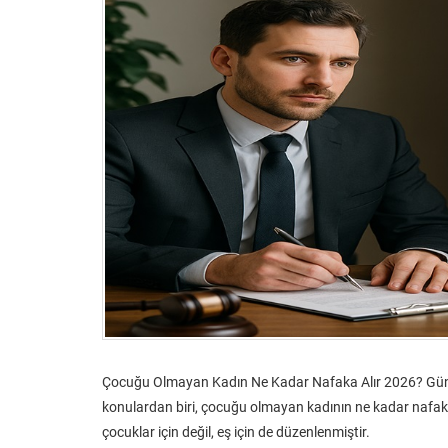
Çocuğu Olmayan Kadın Ne Kadar Nafaka Alır 2026? Gün
konulardan biri, çocuğu olmayan kadının ne kadar nafak
çocuklar için değil, eş için de düzenlenmiştir.