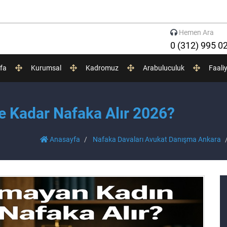
Hemen Ara
0 (312) 995 0
fa
Kurumsal
Kadromuz
Arabuluculuk
Faali
 Kadar Nafaka Alır 2026?
Anasayfa
Nafaka Davaları Avukat Danışma Ankara