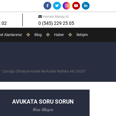
Hemen Mesaj At
2 02
0 (545) 229 25 05
yet Alanlarımız
Blog
Haber
İletişim
Çocuğu Olmayan Kadın Ne Kadar Nafaka Alır 2026?
AVUKATA SORU SORUN
Bize Ulaşın