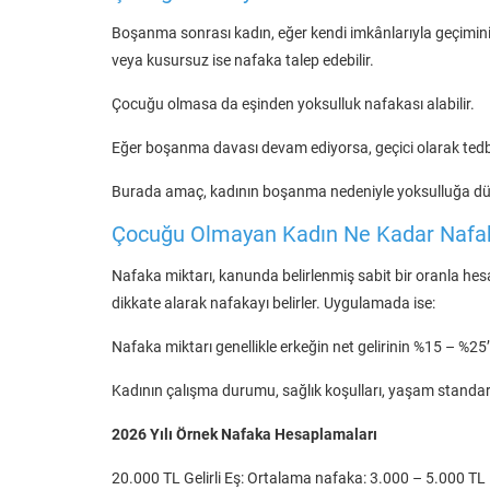
Boşanma sonrası kadın, eğer kendi imkânlarıyla geçim
veya kusursuz ise nafaka talep edebilir.
Çocuğu olmasa da eşinden yoksulluk nafakası alabilir.
Eğer boşanma davası devam ediyorsa, geçici olarak tedbi
Burada amaç, kadının boşanma nedeniyle yoksulluğa dü
Çocuğu Olmayan Kadın Ne Kadar Nafa
Nafaka miktarı, kanunda belirlenmiş sabit bir oranla he
dikkate alarak nafakayı belirler. Uygulamada ise:
Nafaka miktarı genellikle erkeğin net gelirinin %15 – %25
Kadının çalışma durumu, sağlık koşulları, yaşam standardı
2026 Yılı Örnek Nafaka Hesaplamaları
20.000 TL Gelirli Eş: Ortalama nafaka: 3.000 – 5.000 TL