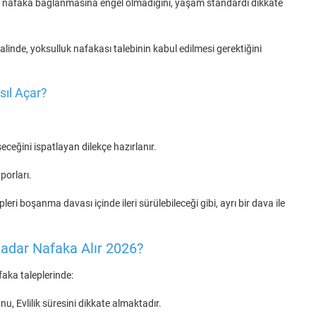
ın, nafaka bağlanmasına engel olmadığını, yaşam standardı dikkate
inde, yoksulluk nafakası talebinin kabul edilmesi gerektiğini
ıl Açar?
eğini ispatlayan dilekçe hazırlanır.
aporları.
ri boşanma davası içinde ileri sürülebileceği gibi, ayrı bir dava ile
adar Nafaka Alır 2026?
aka taleplerinde:
, Evlilik süresini dikkate almaktadır.