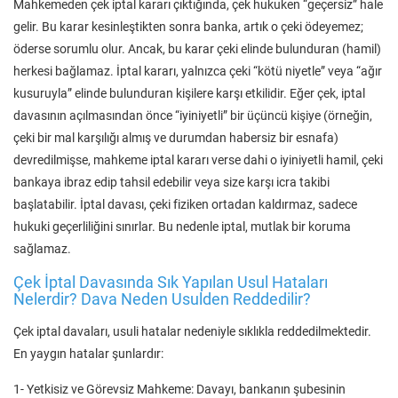
Mahkemeden çek iptal kararı çıktığında, çek hukuken “geçersiz” hale
gelir. Bu karar kesinleştikten sonra banka, artık o çeki ödeyemez;
öderse sorumlu olur. Ancak, bu karar çeki elinde bulunduran (hamil)
herkesi bağlamaz. İptal kararı, yalnızca çeki “kötü niyetle” veya “ağır
kusuruyla” elinde bulunduran kişilere karşı etkilidir. Eğer çek, iptal
davasının açılmasından önce “iyiniyetli” bir üçüncü kişiye (örneğin,
çeki bir mal karşılığı almış ve durumdan habersiz bir esnafa)
devredilmişse, mahkeme iptal kararı verse dahi o iyiniyetli hamil, çeki
bankaya ibraz edip tahsil edebilir veya size karşı icra takibi
başlatabilir. İptal davası, çeki fiziken ortadan kaldırmaz, sadece
hukuki geçerliliğini sınırlar. Bu nedenle iptal, mutlak bir koruma
sağlamaz.
Çek İptal Davasında Sık Yapılan Usul Hataları
Nelerdir? Dava Neden Usulden Reddedilir?
Çek iptal davaları, usuli hatalar nedeniyle sıklıkla reddedilmektedir.
En yaygın hatalar şunlardır:
1- Yetkisiz ve Görevsiz Mahkeme: Davayı, bankanın şubesinin