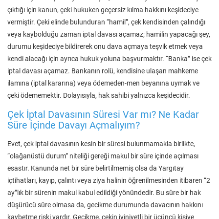
çıktığı için kanun, çeki hukuken geçersiz kılma hakkını keşideciye
vermiştir. Çeki elinde bulunduran “hamil”, çek kendisinden çalındığı
veya kaybolduğu zaman iptal davası açamaz; hamilin yapacağı şey,
durumu keşideciye bildirerek onu dava açmaya teşvik etmek veya
kendi alacağı için ayrıca hukuk yoluna başvurmaktır. “Banka” ise çek
iptal davası açamaz. Bankanın rolü, kendisine ulaşan mahkeme
ilamına (iptal kararına) veya ödemeden-men beyanına uymak ve
çeki ödememektir. Dolayısıyla, hak sahibi yalnızca keşidecidir.
Çek İptal Davasının Süresi Var mı? Ne Kadar
Süre İçinde Davayı Açmalıyım?
Evet, çek iptal davasının kesin bir süresi bulunmamakla birlikte,
“olağanüstü durum” niteliği gereği makul bir süre içinde açılması
esastır. Kanunda net bir süre belirtilmemiş olsa da Yargıtay
içtihatları, kayıp, çalıntı veya ziya halinin öğrenilmesinden itibaren “2
ay”lık bir sürenin makul kabul edildiği yönündedir. Bu süre bir hak
düşürücü süre olmasa da, gecikme durumunda davacının hakkını
kaybetme riski vardır. Gecikme, çekin iyiniyetli bir üçüncü kişiye