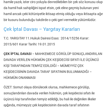
hamile yazılı, ister ciro yoluyla devredilebilen bir çek söz konusu olup
da hamil hak sahipliğini ispat etsin, çek eline geçmiş bulunan yeni
hamil ancak çeki kötüniyetle iktisap etmiş olduğu veya iktisapta ağır
bir kusuru bulunduğu takdirde o çeki geri vermekle yükümlüdür.
Çek İptal Davası – Yargıtay Kararları
T.C. YARGITAY 11.Hukuk Dairesi Esas: 2014/15256 Karar:
2015/601 Karar Tarihi: 19.01.2015
ÇEK İPTAL DAVASI
– MAHKEMECE GÖRÜLÜP SONUÇLANDIRILAN
DAVADA VERİLEN HÜKMÜN ÇEK KEŞİDECİSİ SIFATI İLE ÜÇÜNCÜ
KİŞİ TARAFINDAN TEMYİZ EDİLDİĞİ – MÜMEYYİZ ÇEK
KEŞİDECİSİNİN DAVADA TARAF SIFATININ BULUNMADIĞI –
HÜKMÜN ONANMASI
ÖZET: Somut olaya dönülecek olursa, mahkemece görülüp,
sonuçlandırılan davada verilen hükmün, çek keşidecisi sıfatı ile
üçüncü kişi tarafından temyiz edildiği, bu hali ile değinilen ilkeler
ışığında, mümeyyiz çek keşidecisinin davada taraf sıfatının