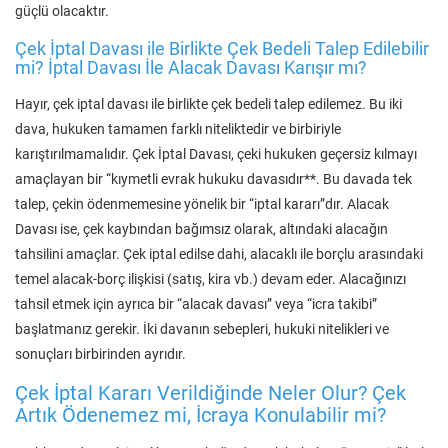
güçlü olacaktır.
Çek İptal Davası ile Birlikte Çek Bedeli Talep Edilebilir
mi? İptal Davası İle Alacak Davası Karışır mı?
Hayır, çek iptal davası ile birlikte çek bedeli talep edilemez. Bu iki
dava, hukuken tamamen farklı niteliktedir ve birbiriyle
karıştırılmamalıdır. Çek İptal Davası, çeki hukuken geçersiz kılmayı
amaçlayan bir “kıymetli evrak hukuku davasıdır**. Bu davada tek
talep, çekin ödenmemesine yönelik bir “iptal kararı”dır. Alacak
Davası ise, çek kaybından bağımsız olarak, altındaki alacağın
tahsilini amaçlar. Çek iptal edilse dahi, alacaklı ile borçlu arasındaki
temel alacak-borç ilişkisi (satış, kira vb.) devam eder. Alacağınızı
tahsil etmek için ayrıca bir “alacak davası” veya “icra takibi”
başlatmanız gerekir. İki davanın sebepleri, hukuki nitelikleri ve
sonuçları birbirinden ayrıdır.
Çek İptal Kararı Verildiğinde Neler Olur? Çek
Artık Ödenemez mi, İcraya Konulabilir mi?