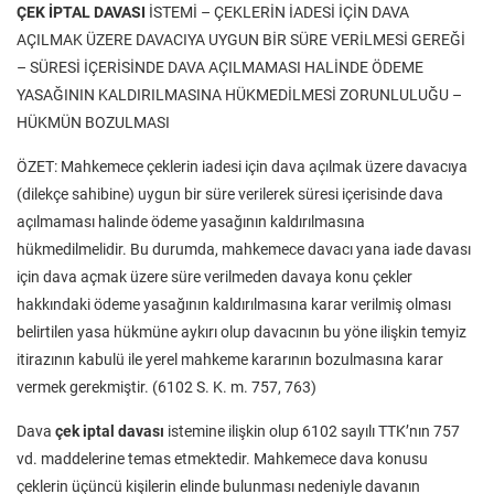
ÇEK İPTAL DAVASI
İSTEMİ – ÇEKLERİN İADESİ İÇİN DAVA
AÇILMAK ÜZERE DAVACIYA UYGUN BİR SÜRE VERİLMESİ GEREĞİ
– SÜRESİ İÇERİSİNDE DAVA AÇILMAMASI HALİNDE ÖDEME
YASAĞININ KALDIRILMASINA HÜKMEDİLMESİ ZORUNLULUĞU –
HÜKMÜN BOZULMASI
ÖZET: Mahkemece çeklerin iadesi için dava açılmak üzere davacıya
(dilekçe sahibine) uygun bir süre verilerek süresi içerisinde dava
açılmaması halinde ödeme yasağının kaldırılmasına
hükmedilmelidir. Bu durumda, mahkemece davacı yana iade davası
için dava açmak üzere süre verilmeden davaya konu çekler
hakkındaki ödeme yasağının kaldırılmasına karar verilmiş olması
belirtilen yasa hükmüne aykırı olup davacının bu yöne ilişkin temyiz
itirazının kabulü ile yerel mahkeme kararının bozulmasına karar
vermek gerekmiştir. (6102 S. K. m. 757, 763)
Dava
çek iptal davası
istemine ilişkin olup 6102 sayılı TTK’nın 757
vd. maddelerine temas etmektedir. Mahkemece dava konusu
çeklerin üçüncü kişilerin elinde bulunması nedeniyle davanın