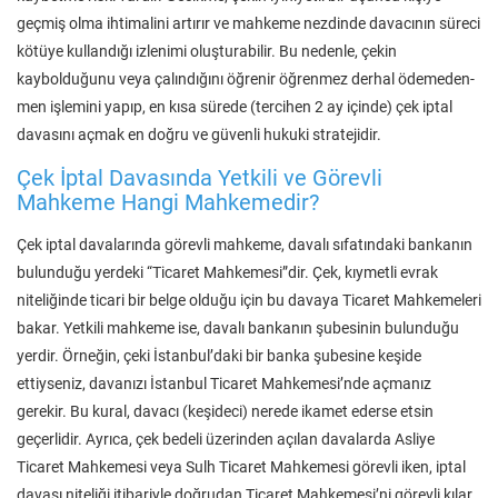
geçmiş olma ihtimalini artırır ve mahkeme nezdinde davacının süreci
kötüye kullandığı izlenimi oluşturabilir. Bu nedenle, çekin
kaybolduğunu veya çalındığını öğrenir öğrenmez derhal ödemeden-
men işlemini yapıp, en kısa sürede (tercihen 2 ay içinde) çek iptal
davasını açmak en doğru ve güvenli hukuki stratejidir.
Çek İptal Davasında Yetkili ve Görevli
Mahkeme Hangi Mahkemedir?
Çek iptal davalarında görevli mahkeme, davalı sıfatındaki bankanın
bulunduğu yerdeki “Ticaret Mahkemesi”dir. Çek, kıymetli evrak
niteliğinde ticari bir belge olduğu için bu davaya Ticaret Mahkemeleri
bakar. Yetkili mahkeme ise, davalı bankanın şubesinin bulunduğu
yerdir. Örneğin, çeki İstanbul’daki bir banka şubesine keşide
ettiyseniz, davanızı İstanbul Ticaret Mahkemesi’nde açmanız
gerekir. Bu kural, davacı (keşideci) nerede ikamet ederse etsin
geçerlidir. Ayrıca, çek bedeli üzerinden açılan davalarda Asliye
Ticaret Mahkemesi veya Sulh Ticaret Mahkemesi görevli iken, iptal
davası niteliği itibariyle doğrudan Ticaret Mahkemesi’ni görevli kılar.