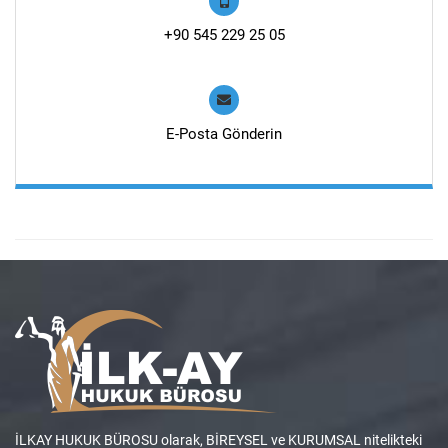
+90 545 229 25 05
E-Posta Gönderin
İLKAY HUKUK BÜROSU olarak, BİREYSEL ve KURUMSAL nitelikteki