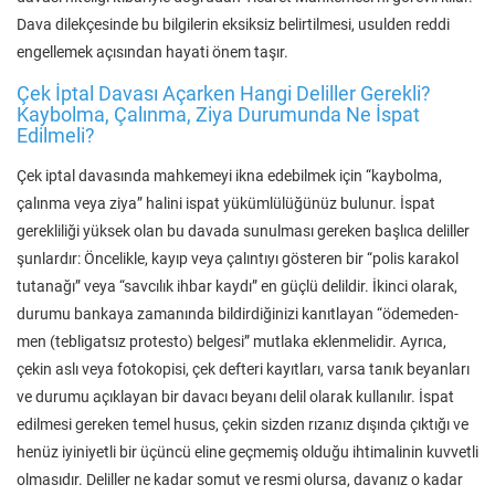
Dava dilekçesinde bu bilgilerin eksiksiz belirtilmesi, usulden reddi
engellemek açısından hayati önem taşır.
Çek İptal Davası Açarken Hangi Deliller Gerekli?
Kaybolma, Çalınma, Ziya Durumunda Ne İspat
Edilmeli?
Çek iptal davasında mahkemeyi ikna edebilmek için “kaybolma,
çalınma veya ziya” halini ispat yükümlülüğünüz bulunur. İspat
gerekliliği yüksek olan bu davada sunulması gereken başlıca deliller
şunlardır: Öncelikle, kayıp veya çalıntıyı gösteren bir “polis karakol
tutanağı” veya “savcılık ihbar kaydı” en güçlü delildir. İkinci olarak,
durumu bankaya zamanında bildirdiğinizi kanıtlayan “ödemeden-
men (tebligatsız protesto) belgesi” mutlaka eklenmelidir. Ayrıca,
çekin aslı veya fotokopisi, çek defteri kayıtları, varsa tanık beyanları
ve durumu açıklayan bir davacı beyanı delil olarak kullanılır. İspat
edilmesi gereken temel husus, çekin sizden rızanız dışında çıktığı ve
henüz iyiniyetli bir üçüncü eline geçmemiş olduğu ihtimalinin kuvvetli
olmasıdır. Deliller ne kadar somut ve resmi olursa, davanız o kadar