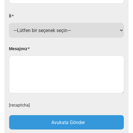
İl
*
Mesajınız
*
[recaptcha]