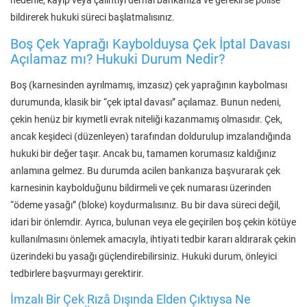
nedenle, kayıp veya çalıntıyı derhal bankanıza ve gerekirse polise
bildirerek hukuki süreci başlatmalısınız.
Boş Çek Yaprağı Kaybolduysa Çek İptal Davası
Açılamaz mı? Hukuki Durum Nedir?
Boş (karnesinden ayrılmamış, imzasız) çek yaprağının kaybolması
durumunda, klasik bir “çek iptal davası” açılamaz. Bunun nedeni,
çekin henüz bir kıymetli evrak niteliği kazanmamış olmasıdır. Çek,
ancak keşideci (düzenleyen) tarafından doldurulup imzalandığında
hukuki bir değer taşır. Ancak bu, tamamen korumasız kaldığınız
anlamına gelmez. Bu durumda acilen bankanıza başvurarak çek
karnesinin kaybolduğunu bildirmeli ve çek numarası üzerinden
“ödeme yasağı” (bloke) koydurmalısınız. Bu bir dava süreci değil,
idari bir önlemdir. Ayrıca, bulunan veya ele geçirilen boş çekin kötüye
kullanılmasını önlemek amacıyla, ihtiyati tedbir kararı aldırarak çekin
üzerindeki bu yasağı güçlendirebilirsiniz. Hukuki durum, önleyici
tedbirlere başvurmayı gerektirir.
İmzalı Bir Çek Rızâ Dışında Elden Çıktıysa Ne