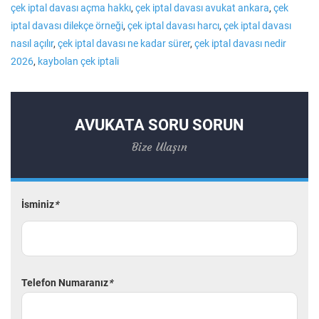
çek iptal davası açma hakkı
,
çek iptal davası avukat ankara
,
çek
iptal davası dilekçe örneği
,
çek iptal davası harcı
,
çek iptal davası
nasıl açılır
,
çek iptal davası ne kadar sürer
,
çek iptal davası nedir
2026
,
kaybolan çek iptali
AVUKATA SORU SORUN
Bize Ulaşın
İsminiz
*
Telefon Numaranız
*