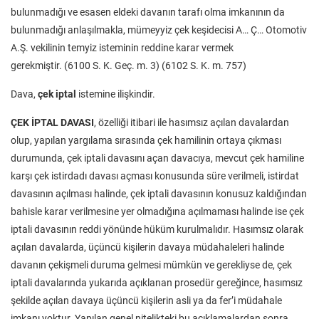
bulunmadığı ve esasen eldeki davanın tarafı olma imkanının da
bulunmadığı anlaşılmakla, mümeyyiz çek keşidecisi A… Ç… Otomotiv
A.Ş. vekilinin temyiz isteminin reddine karar vermek
gerekmiştir. (6100 S. K. Geç. m. 3) (6102 S. K. m. 757)
Dava,
çek iptal
istemine ilişkindir.
ÇEK İPTAL DAVASI
, özelliği itibari ile hasımsız açılan davalardan
olup, yapılan yargılama sırasında çek hamilinin ortaya çıkması
durumunda, çek iptali davasını açan davacıya, mevcut çek hamiline
karşı çek istirdadı davası açması konusunda süre verilmeli, istirdat
davasının açılması halinde, çek iptali davasının konusuz kaldığından
bahisle karar verilmesine yer olmadığına açılmaması halinde ise çek
iptali davasının reddi yönünde hüküm kurulmalıdır. Hasımsız olarak
açılan davalarda, üçüncü kişilerin davaya müdahaleleri halinde
davanın çekişmeli duruma gelmesi mümkün ve gerekliyse de, çek
iptali davalarında yukarıda açıklanan prosedür gereğince, hasımsız
şekilde açılan davaya üçüncü kişilerin asli ya da fer’i müdahale
imkanı yoktur. Yapılan genel nitelikteki bu açıklamalardan sonra