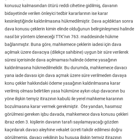
konusuz kalmasından ötürü reddi cihetine gidilmiş, davanın
bidayetinde verilen önleyici tedbir kararlarının ise karar
kesinleştiğinde kaldırılmasına hükmedilmiştir. Dava açıldıktan sonra
dava konusu çeklerin kimin elinde olduğunun belirginleşmesi halinde
nasıl bir yöntem izleneceği TTK’nın 763. maddesinde hükme
bağlanmıştır. Buna göre, mahkemece çeklerin iadesi için dava
açılmak üzere davacıya (dilekçe sahibine) uygun bir süre verilerek
süresi içerisinde dava açılmaması halinde ödeme yasağının
kaldırılmasına hükmedilmelidir. Bu durumda, mahkemece davacı
yana iade davası için dava açmak üzere süre verilmeden davaya
konu çekler hakkındaki ödeme yasağının kaldırılmasına karar
verilmiş olması belirtilen yasa hükmüne aykırı olup davacının bu
yöne ilişkin temyiz itirazının kabulü ile yerel mahkeme kararının
bozulmasına karar vermek gerekmiştir. Öte yandan, hasımsız
görülmesi gereken işbu davada, mahkemece dava konusu çekleri
ibraz eden 3. kişilerin davanın tarafı sayılamayacağı gözden
kaçırılarak davacı aleyhine vekalet ücreti takdir edilmesi doğru
görülmemiş, davacı vekilinin bu hususa ilişkin temyiz itirazının