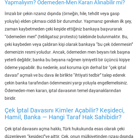
Yapmalıyım? Ödemeden-Men Kararı Alınabilir mi?
İmzalı bir çekin rızanız dışında (örneğin, hile, tehdit veya gasp
yoluyla) elden çıkması ciddi bir durumdur. Yapmanız gereken ilk şey,
zaman kaybetmeden çeki keşide ettiğiniz bankaya başvurarak
“ödemeden men” (tebligatsız protesto) talebinde bulunmaktır. Bu,
çeki kaybeden veya çaldıran kişi olarak bankaya “bu çek ödenmesin”
demenizin resmi yoludur. Ancak, ödemeden men beyanı tek başına
yeterli değildir; banka bu beyana rağmen iyiniyetli bir üçüncü kişiye
ödeme yapabilir. Bu nedenle, asıl koruma için derhal bir “çek iptal
davası” açmalı ve bu dava ile birlikte “ihtiyati tedbir” talep ederek
çekin banka tarafından ödenmesini yargı yoluyla engellemelisiniz.
Ödemeden-men kararı, iptal davasının temel dayanaklarından
biridir.
Çek İptal Davasını Kimler Açabilir? Keşideci,
Hamil, Banka — Hangi Taraf Hak Sahibidir?
Çek iptal davasını açma hakkı, Türk hukukunda esas olarak çeki
düzenleyen “keşideci”ye aittir. Çek, onun mülkiyetinden rızası dışında