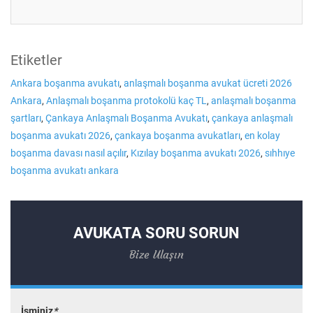
Etiketler
Ankara boşanma avukatı
,
anlaşmalı boşanma avukat ücreti 2026
Ankara
,
Anlaşmalı boşanma protokolü kaç TL
,
anlaşmalı boşanma
şartları
,
Çankaya Anlaşmalı Boşanma Avukatı
,
çankaya anlaşmalı
boşanma avukatı 2026
,
çankaya boşanma avukatları
,
en kolay
boşanma davası nasıl açılır
,
Kızılay boşanma avukatı 2026
,
sıhhıye
boşanma avukatı ankara
AVUKATA SORU SORUN
Bize Ulaşın
İsminiz
*