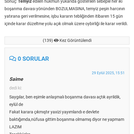
Sonuç:
Temyiz
edilen hükmün yukarıda gösterilen sebeple her iki
boşanma davası yönünden BOZULMASINA, temyiz peşin harcının
yatırana geri verilmesine, işbu kararın tebliğinden itibaren 15 gün
içinde karar düzeltme yolu açık olmak üzere oybirliği ile karar verildi.
(139)
Kez Görüntülendi
0 SORULAR
29 Eylül 2025, 15:51
Saime
dedi ki:
Saygılar, ben eşimle anlaşmalı boşanma davası açtık ayrildik,
eylül de
Fakat karara çıkmıştır yaxizi yayımlandı e devlete
baktığımda,nüfusa gittim boşanma olmamış diyor ne yapmam
LAZIM