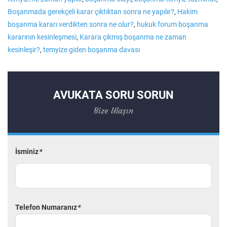
Boşanmada gerekçeli karar çıktıktan sonra ne yapılır?
,
Hakim
boşanma kararı verdikten sonra ne olur?
,
hukuk forum boşanma
kararının kesinleşmesi
,
Karara çıkmış boşanma ne zaman
kesinleşir?
,
temyize giden boşanma davası
AVUKATA SORU SORUN
Bize Ulaşın
İsminiz
*
Telefon Numaranız
*