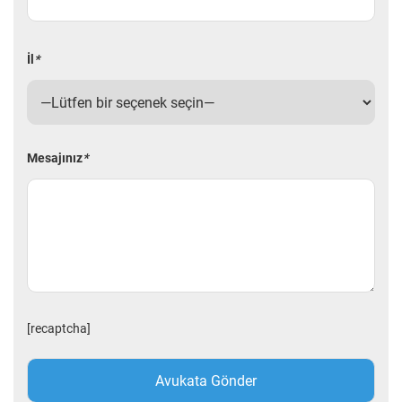
İl
*
Mesajınız
*
[recaptcha]