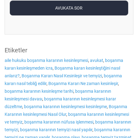
Etiketler
aile hukuku boşanma kararının kesinleşmesi
,
avukat
,
boşanma
kararı kesinleşmeden icra
,
Boşanma kararı kesinleştiğini nasıl
anlarız?
,
Boşanma Kararı Nasıl Kesinleşir ve temyizi
,
boşanma
kararı nasıl tebliğ edilir
,
Boşanma Kararı Ne zaman kesinleşir
,
boşanma kararının kesinleşme tarihi
,
boşanma kararının
kesinleşmesi davası
,
boşanma kararının kesinleşmesi karar
düzeltme
,
boşanma kararının kesinleşmesi kesinleşme
,
Boşanma
Kararının kesinleşmesi Nasıl Olur
,
boşanma kararının kesinleşmesi
ve temyiz
,
boşanma kararının nüfusa işlenmesi
,
boşanma kararının
temyizi
,
boşanma kararının temyizi nasıl yapılır
,
boşanma kararının
temyizi ne zaman yapılır
,
boşanma olayı
,
boşanma temyiz tazminat
,