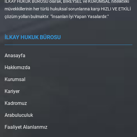
İLKAY HUKUK BÜROSU olarak, BİREYSEL ve KURUMSAL nitelikteki
müvekkillerinin her türlü hukuksal sorunlarına karşı HIZLI VE ETKİLİ
çözüm yolları bulmaktır. "İnsanları İyi Yapan Yasalardır."
İLKAY HUKUK BÜROSU
Anasayfa
Hakkımızda
Kurumsal
Kariyer
Kadromuz
Arabuluculuk
Faaliyet Alanlarımız