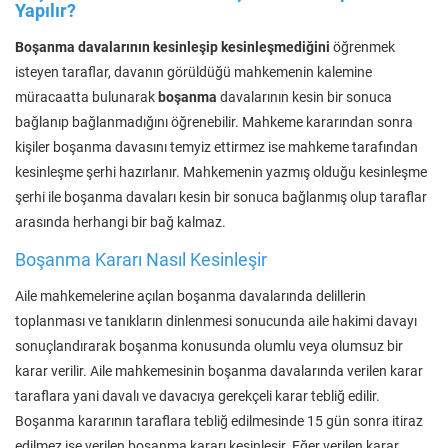
Yapılır?
Boşanma davalarının kesinleşip kesinleşmediğini
öğrenmek
isteyen taraflar, davanın görüldüğü mahkemenin kalemine
müracaatta bulunarak
boşanma
davalarının kesin bir sonuca
bağlanıp bağlanmadığını öğrenebilir. Mahkeme kararından sonra
kişiler boşanma davasını temyiz ettirmez ise mahkeme tarafından
kesinleşme şerhi hazırlanır. Mahkemenin yazmış olduğu kesinleşme
şerhi ile boşanma davaları kesin bir sonuca bağlanmış olup taraflar
arasında herhangi bir bağ kalmaz.
Boşanma Kararı Nasıl Kesinleşir
Aile mahkemelerine açılan boşanma davalarında delillerin
toplanması ve tanıkların dinlenmesi sonucunda aile hakimi davayı
sonuçlandırarak boşanma konusunda olumlu veya olumsuz bir
karar verilir. Aile mahkemesinin boşanma davalarında verilen karar
taraflara yani davalı ve davacıya gerekçeli karar tebliğ edilir.
Boşanma kararının taraflara tebliğ edilmesinde 15 gün sonra itiraz
edilmez ise verilen boşanma kararı kesinleşir. Eğer verilen karar