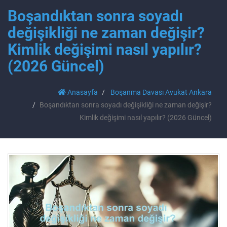
Boşandıktan sonra soyadı
değişikliği ne zaman değişir?
Kimlik değişimi nasıl yapılır?
(2026 Güncel)
Anasayfa
Boşanma Davası Avukat Ankara
Boşandıktan sonra soyadı değişikliği ne zaman değişir?
Kimlik değişimi nasıl yapılır? (2026 Güncel)