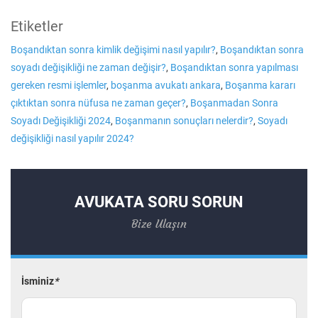
Etiketler
Boşandıktan sonra kimlik değişimi nasıl yapılır?
,
Boşandıktan sonra
soyadı değişikliği ne zaman değişir?
,
Boşandıktan sonra yapılması
gereken resmi işlemler
,
boşanma avukatı ankara
,
Boşanma kararı
çıktıktan sonra nüfusa ne zaman geçer?
,
Boşanmadan Sonra
Soyadı Değişikliği 2024
,
Boşanmanın sonuçları nelerdir?
,
Soyadı
değişikliği nasıl yapılır 2024?
AVUKATA SORU SORUN
Bize Ulaşın
İsminiz
*