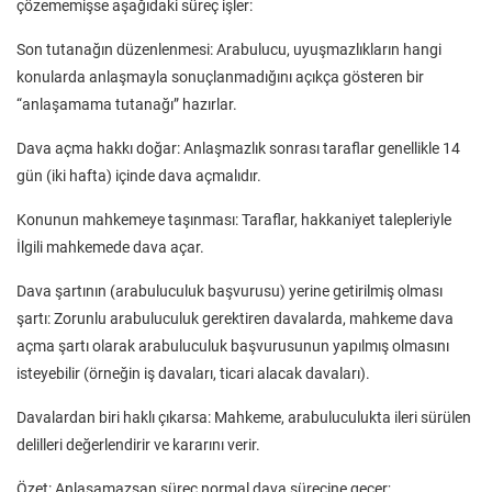
çözememişse aşağıdaki süreç işler:
Son tutanağın düzenlenmesi: Arabulucu, uyuşmazlıkların hangi
konularda anlaşmayla sonuçlanmadığını açıkça gösteren bir
“anlaşamama tutanağı” hazırlar.
Dava açma hakkı doğar: Anlaşmazlık sonrası taraflar genellikle 14
gün (iki hafta) içinde dava açmalıdır.
Konunun mahkemeye taşınması: Taraflar, hakkaniyet talepleriyle
İlgili mahkemede dava açar.
Dava şartının (arabuluculuk başvurusu) yerine getirilmiş olması
şartı: Zorunlu arabuluculuk gerektiren davalarda, mahkeme dava
açma şartı olarak arabuluculuk başvurusunun yapılmış olmasını
isteyebilir (örneğin iş davaları, ticari alacak davaları).
Davalardan biri haklı çıkarsa: Mahkeme, arabuluculukta ileri sürülen
delilleri değerlendirir ve kararını verir.
Özet: Anlaşamazsan süreç normal dava sürecine geçer;