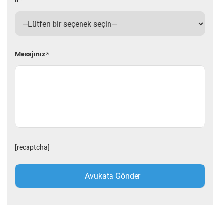
İl
*
Mesajınız
*
[recaptcha]