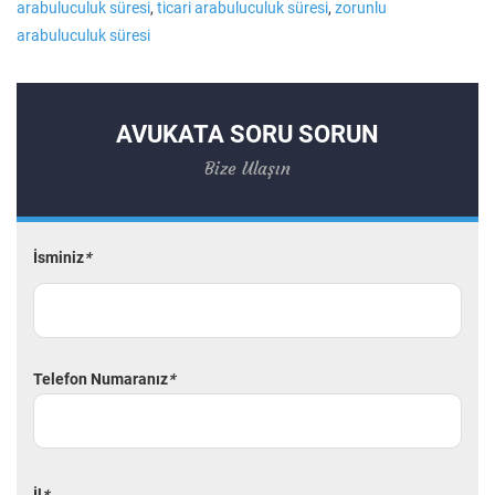
arabuluculuk süresi
,
ticari arabuluculuk süresi
,
zorunlu
arabuluculuk süresi
AVUKATA SORU SORUN
Bize Ulaşın
İsminiz
*
Telefon Numaranız
*