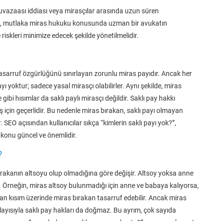
muvazaası iddiası veya mirasçılar arasında uzun süren
sı, mutlaka miras hukuku konusunda uzman bir avukatın
iskleri minimize edecek şekilde yönetilmelidir.
asarruf özgürlüğünü sınırlayan zorunlu miras payıdır. Ancak her
ı yoktur; sadece yasal mirasçı olabilirler. Aynı şekilde, miras
bi hısımlar da saklı paylı mirasçı değildir. Saklı pay hakkı
 için geçerlidir. Bu nedenle miras bırakan, saklı payı olmayan
SEO açısından kullanıcılar sıkça “kimlerin saklı payı yok?”,
u konu güncel ve önemlidir.
?
ırakanın altsoyu olup olmadığına göre değişir. Altsoy yoksa anne
r. Örneğin, miras altsoy bulunmadığı için anne ve babaya kalıyorsa,
 kalan kısım üzerinde miras bırakan tasarruf edebilir. Ancak miras
ayısıyla saklı pay hakları da doğmaz. Bu ayrım, çok sayıda