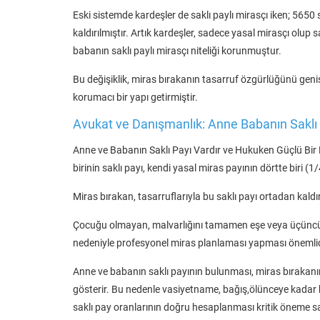
Eski sistemde kardeşler de saklı paylı mirasçı iken; 5650 s
kaldırılmıştır. Artık kardeşler, sadece yasal mirasçı olu
babanın saklı paylı mirasçı niteliği korunmuştur.
Bu değişiklik, miras bırakanın tasarruf özgürlüğünü geniş
korumacı bir yapı getirmiştir.
Avukat ve Danışmanlık: Anne Babanın Saklı 
Anne ve Babanın Saklı Payı Vardır ve Hukuken Güçlü Bir 
birinin saklı payı, kendi yasal miras payının dörtte biri (1
Miras bırakan, tasarruflarıyla bu saklı payı ortadan kaldır
Çocuğu olmayan, malvarlığını tamamen eşe veya üçüncü ki
nedeniyle profesyonel miras planlaması yapması önemlid
Anne ve babanın saklı payının bulunması, miras bırakanın
gösterir. Bu nedenle vasiyetname, bağış,ölünceye kadar 
saklı pay oranlarının doğru hesaplanması kritik öneme sa