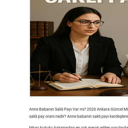
Anne Babanın Saklı Payı Var mı? 2026 Ankara Güncel Mir
saklı pay oranı nedir? Anne babanın saklı payı kardeşler
Miras hukuku bakımından en çok merak edilen sorulardan 