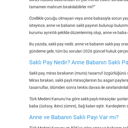
tamamen mahrum bırakılabilirler mi?”
Özellikle çocuğu olmayan veya anne babasıyla sorun yaşay
isteyince, anne ve babanın saklı payının bulunup bulunm
kurumu ayrıntılı şekilde düzenlenmiş olup, anne ve baba d
Bu yazıda; saklı pay nedir, anne ve babanın saklı pay ora
gündeme gelir, tüm bu soruları 2026 güncel hukuk çerçev
Saklı Pay Nedir? Anne Babanın Saklı Pa
Saklı pay, miras bırakanın (muris) tasarruf özgürlüğünü 
Miras bırakan, saklı paylı mirasçılarının bu asgari payları
tasarruflar, ölümden sonra tenkis davası ile sınırlandırılabi
Türk Medeni Kanunu’na göre saklı paylı mirasçılar şunlardı
baba (üstsoy, ikinci zümre), Sağ kalan eştir. Kardeşlerin sa
Anne ve Babanın Saklı Payı Var mı?
Türk Medeni Kanunu m.506’ya göre anne ve babanın saklı