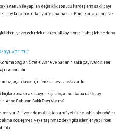
ayılı Kanun ile yapılan değişiklik sonucu kardeşlerin saklı payı
p saklı pay korumasından yararlanamazlar. Buna karşılık anne ve
letirken; yakın çekirdek aile (eş, altsoy, anne–baba) lehine daha
Payı Var mı?
Koruma Sağlar. Özetle: Anne ve babanın saklı payı vardır. Her
/4) oranındadır.
amaz; aşan kısım için tenkis davası riski vardır.
şilere bırakmak isteyen kişilerin, anne–baba saklı payı
ir. Anne Babanın Saklı Payı Var mı?
 malvarlığı üzerinde mutlak tasarruf yetkisine sahip olmadığını
bakma sözleşmesi veya taşınmaz devri gibi işlemler yapılırken
hiptir.