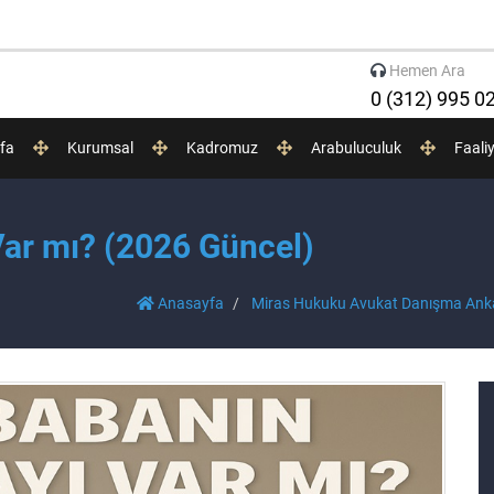
Hemen Ara
0 (312) 995 0
fa
Kurumsal
Kadromuz
Arabuluculuk
Faali
Var mı? (2026 Güncel)
Anasayfa
Miras Hukuku Avukat Danışma Ank