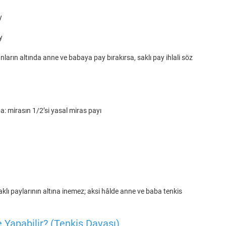
y
y
nların altında anne ve babaya pay bırakırsa, saklı pay ihlali söz
a: mirasın 1/2’si yasal miras payı
lı paylarının altına inemez; aksi hâlde anne ve baba tenkis
e Yapabilir? (Tenkis Davası)