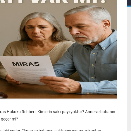
as Hukuku Rehberi. Kimlerin saklı payı yoktur? Anne ve babanın
e geçer mi?
biri şudur: “Anne ve babanın saklı payı var mı, mirastan