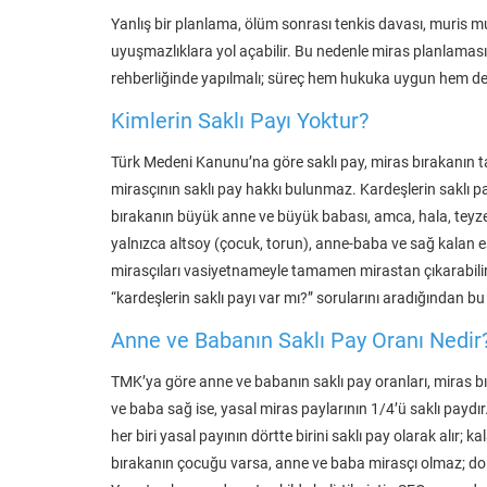
Yanlış bir planlama, ölüm sonrası tenkis davası, muris 
uyuşmazlıklara yol açabilir. Bu nedenle miras planlama
rehberliğinde yapılmalı; süreç hem hukuka uygun hem de r
Kimlerin Saklı Payı Yoktur?
Türk Medeni Kanunu’na göre saklı pay, miras bırakanın t
mirasçının saklı pay hakkı bulunmaz. Kardeşlerin saklı pay
bırakanın büyük anne ve büyük babası, amca, hala, teyze gi
yalnızca altsoy (çocuk, torun), anne-baba ve sağ kalan eş
mirasçıları vasiyetnameyle tamamen mirastan çıkarabilir. 
“kardeşlerin saklı payı var mı?” sorularını aradığından b
Anne ve Babanın Saklı Pay Oranı Nedir
TMK’ya göre anne ve babanın saklı pay oranları, miras b
ve baba sağ ise, yasal miras paylarının 1/4’ü saklı paydı
her biri yasal payının dörtte birini saklı pay olarak alır;
bırakanın çocuğu varsa, anne ve baba mirasçı olmaz; dol