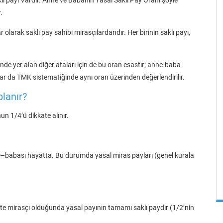
.
olarak saklı pay sahibi mirasçılardandır. Her birinin saklı payı,
de yer alan diğer ataları için de bu oran esastır; anne-baba
lar da TMK sistematiğinde aynı oran üzerinden değerlendirilir.
lanır?
n 1/4’ü dikkate alınır.
e–babası hayatta. Bu durumda yasal miras payları (genel kurala
likte mirasçı olduğunda yasal payının tamamı saklı paydır (1/2’nin