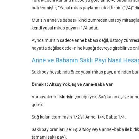
belirlenmişt,r; “Yasal miras paylarının dörtte biri (1/4)” dir
Murisin anne ve babası, ikinci zümreden üstsoy mirasçılar 
kendi yasal miras payının 1/4’üdür.
Ayrıca murisin sadece anne babası değil, üstsoy zümresin
hayatta değilse dede–nine kuşağı devreye girebilir ve on
Anne ve Babanın Saklı Payı Nasıl Hesap
Saklı pay hesabında önce yasal miras payı, ardından bunu
Örnek 1: Altsoy Yok, Eş ve Anne-Baba Var
Varsayalım ki: Murisin çocuğu yok, Sağ kalan eşi ve ann
göre):
Sağ kalan eş: mirasın 1/2’si, Anne: 1/4, Baba: 1/4.
Saklı pay oranları ise: Eş: altsoy veya anne–baba ile bir
tamamı saklı pay).