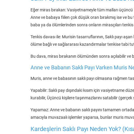
Eğer miras bırakan: Vasiyetnameyle tüm malları üçüncü k
Anne ve babaya fiilen çok düşük oran bırakmış ise ve bu 
baba ya da ölümlerinden sonra onların mirasçıları tenkis 
Tenkis davası ile: Murisin tasarruflarının, Saklı payı aşa
ölüme bağlı ve sağlararası kazandırmalar tenkise tabi tut
Bu dava, miras bırakanın ölümünden sonra açılabilir ve beli
Anne ve Babanın Saklı Payı Varken Muris Ne
Muris, anne ve babasının saklı payı olmasına rağmen tasar
Yapabilir: Saklı pay dışındaki kısım için vasiyetname düz
kurabilir, Üçüncü kişilere taşınmazlarını satabilir (gerçek
Yapamaz: Anne ve babanın saklı payını tamamen ortadan
amacıyla muvazaalı işlemler yaparsa, bunlar muris muva
Kardeşlerin Saklı Payı Neden Yok? (Kıs