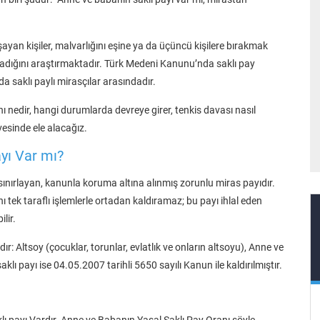
an kişiler, malvarlığını eşine ya da üçüncü kişilere bırakmak
adığını araştırmaktadır. Türk Medeni Kanunu’nda saklı pay
a saklı paylı mirasçılar arasındadır.
nı nedir, hangi durumlarda devreye girer, tenkis davası nasıl
esinde ele alacağız.
yı Var mı?
sınırlayan, kanunla koruma altına alınmış zorunlu miras payıdır.
nı tek taraflı işlemlerle ortadan kaldıramaz; bu payı ihlal eden
lir.
r: Altsoy (çocuklar, torunlar, evlatlık ve onların altsoyu), Anne ve
klı payı ise 04.05.2007 tarihli 5650 sayılı Kanun ile kaldırılmıştır.
 payı Vardır. Anne ve Babanın Yasal Saklı Pay Oranı şöyle