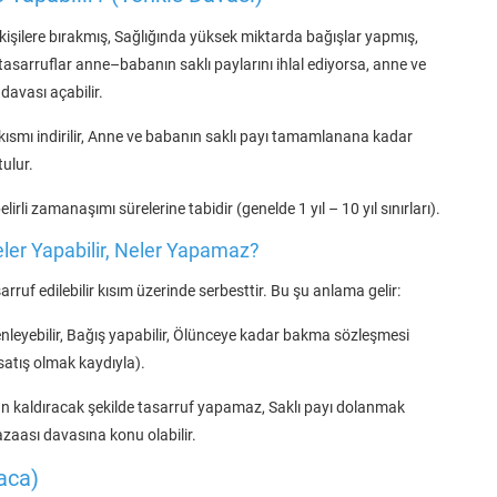
işilere bırakmış, Sağlığında yüksek miktarda bağışlar yapmış,
tasarruflar anne–babanın saklı paylarını ihlal ediyorsa, anne ve
davası açabilir.
n kısmı indirilir, Anne ve babanın saklı payı tamamlanana kadar
ulur.
rli zamanaşımı sürelerine tabidir (genelde 1 yıl – 10 yıl sınırları).
ler Yapabilir, Neler Yapamaz?
ruf edilebilir kısım üzerinde serbesttir. Bu şu anlama gelir:
enleyebilir, Bağış yapabilir, Ölünceye kadar bakma sözleşmesi
 satış olmak kaydıyla).
 kaldıracak şekilde tasarruf yapamaz, Saklı payı dolanmak
zaası davasına konu olabilir.
aca)