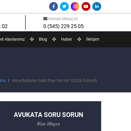
Hemen Mesaj At
2 02
0 (545) 229 25 05
yet Alanlarımız
Blog
Haber
İletişim
ara
Anne Babanın Saklı Payı Var mı? (2026 Güncel)
AVUKATA SORU SORUN
Bize Ulaşın