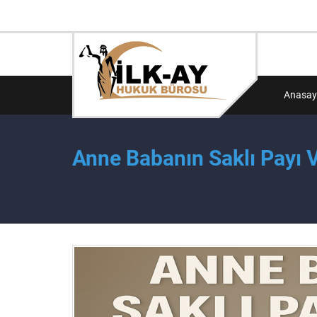
Anasay
Anne Babanın Saklı Payı 