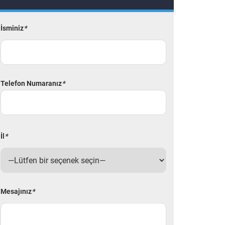
İsminiz
*
Telefon Numaranız
*
İl
*
Mesajınız
*