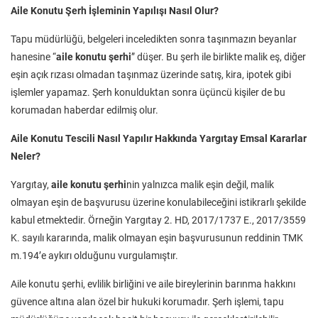
Aile Konutu
Şerh İşleminin Yapılışı Nasıl Olur?
Tapu müdürlüğü, belgeleri inceledikten sonra taşınmazın beyanlar
hanesine “
aile konutu şerhi
” düşer. Bu şerh ile birlikte malik eş, diğer
eşin açık rızası olmadan taşınmaz üzerinde satış, kira, ipotek gibi
işlemler yapamaz. Şerh konulduktan sonra üçüncü kişiler de bu
korumadan haberdar edilmiş olur.
Aile Konutu Tescili Nasıl Yapılır Hakkında Yargıtay Emsal Kararlar
Neler?
Yargıtay,
aile konutu şerhi
nin yalnızca malik eşin değil, malik
olmayan eşin de başvurusu üzerine konulabileceğini istikrarlı şekilde
kabul etmektedir. Örneğin Yargıtay 2. HD, 2017/1737 E., 2017/3559
K. sayılı kararında, malik olmayan eşin başvurusunun reddinin TMK
m.194’e aykırı olduğunu vurgulamıştır.
Aile konutu şerhi, evlilik birliğini ve aile bireylerinin barınma hakkını
güvence altına alan özel bir hukuki korumadır. Şerh işlemi, tapu