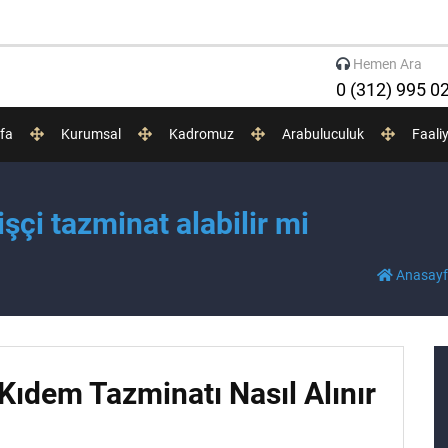
Hemen Ara
0 (312) 995 0
fa
Kurumsal
Kadromuz
Arabuluculuk
Faali
işçi tazminat alabilir mi
Anasay
Kıdem Tazminatı Nasıl Alınır