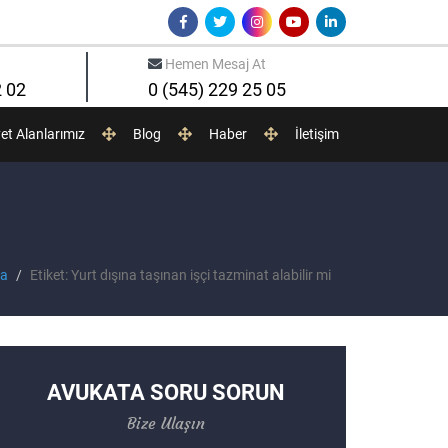
Hemen Mesaj At
2 02
0 (545) 229 25 05
yet Alanlarımız
Blog
Haber
İletişim
fa
Etiket: Yurt dışına taşınan işçi tazminat alabilir mi
AVUKATA SORU SORUN
Bize Ulaşın