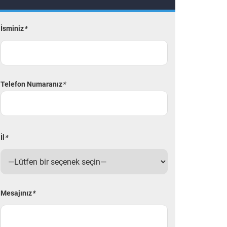
İsminiz
*
Telefon Numaranız
*
İl
*
Mesajınız
*