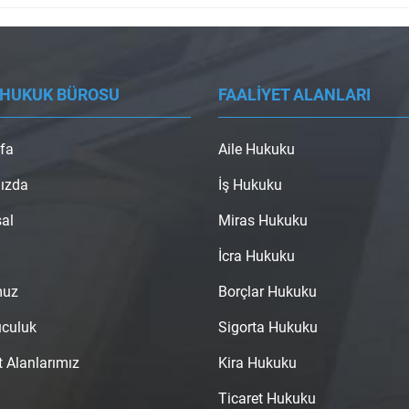
 HUKUK BÜROSU
FAALİYET ALANLARI
fa
Aile Hukuku
ızda
İş Hukuku
al
Miras Hukuku
İcra Hukuku
muz
Borçlar Hukuku
uculuk
Sigorta Hukuku
t Alanlarımız
Kira Hukuku
Ticaret Hukuku