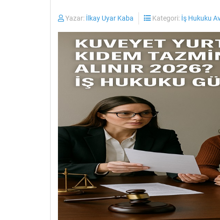
Yazar:
İlkay Uyar Kaba
Kategori:
İş Hukuku A