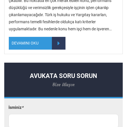
çıkabilir. Bu noktada en çok merak edilen konu, performans
düşüklüğü ve verimsizlik gerekçesiyle işçinin işten çıkarılıp
çıkarılamayacağıdır. Türk iş hukuku ve Yargıtay kararları,
performans temelli fesihlerde oldukça katı kriterler
uygulamaktadır. Bu nedenle konu hem işçi hem de işveren…
DEVAMINI OKU
AVUKATA SORU SORUN
Bize Ulaşın
İsminiz
*