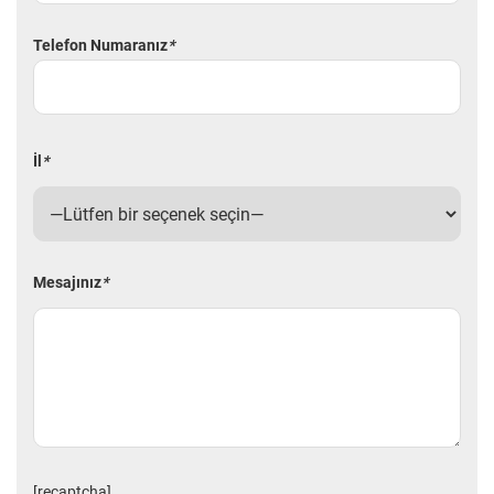
Telefon Numaranız
*
İl
*
Mesajınız
*
[recaptcha]