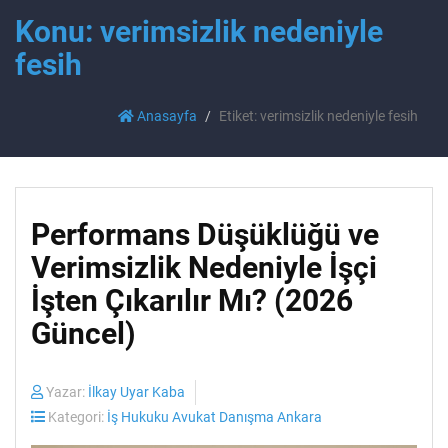
Konu: verimsizlik nedeniyle
fesih
Anasayfa
Etiket: verimsizlik nedeniyle fesih
Performans Düşüklüğü ve
Verimsizlik Nedeniyle İşçi
İşten Çıkarılır Mı? (2026
Güncel)
Yazar:
İlkay Uyar Kaba
Kategori:
İş Hukuku Avukat Danışma Ankara