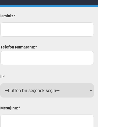
İsminiz
*
Telefon Numaranız
*
İl
*
Mesajınız
*