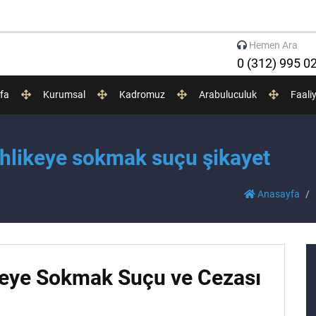
Hemen Ara
0 (312) 995 0
fa
Kurumsal
Kadromuz
Arabuluculuk
Faali
tehlikeye sokmak suçu şikayet
Anasayfa
ikeye Sokmak Suçu ve Cezası