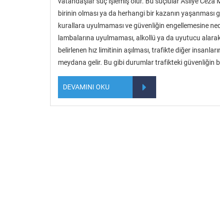
vatandaşlar suç işlemiş olur. Bu suçlular Asliye Ceza
birinin olması ya da herhangi bir kazanın yaşanması gi
kurallara uyulmaması ve güvenliğin engellemesine ned
lambalarına uyulmaması, alkollü ya da uyutucu alarak t
belirlenen hız limitinin aşılması, trafikte diğer insanl
meydana gelir. Bu gibi durumlar trafikteki güvenliğin b
DEVAMINI OKU