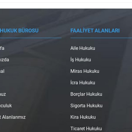
 HUKUK BÜROSU
FAALİYET ALANLARI
fa
Aile Hukuku
ızda
İş Hukuku
al
Miras Hukuku
İcra Hukuku
muz
Borçlar Hukuku
uculuk
Sigorta Hukuku
t Alanlarımız
Kira Hukuku
Ticaret Hukuku