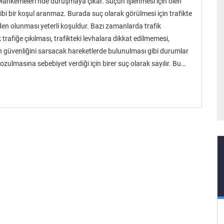
 Mahkemeleri’nde duruşmaya çıkar. Suçun işlenmesi için ölen
bi bir koşul aranmaz. Burada suç olarak görülmesi için trafikte
en olunması yeterli koşuldur. Bazı zamanlarda trafik
rafiğe çıkılması, trafikteki levhalara dikkat edilmemesi,
arın güvenliğini sarsacak hareketlerde bulunulması gibi durumlar
ozulmasına sebebiyet verdiği için birer suç olarak sayılır. Bu…