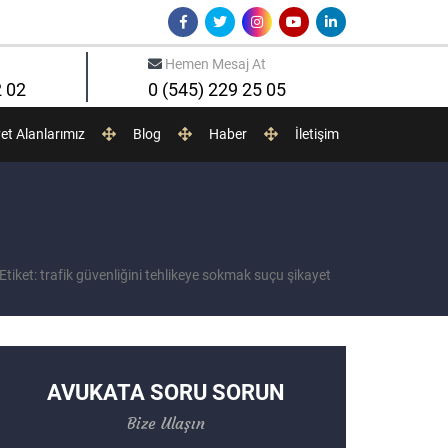
Hemen Mesaj At
2 02
0 (545) 229 25 05
yet Alanlarımız
Blog
Haber
İletişim
Etiket: trafik güvenliğini tehlikeye sokmak suçu şikayet
AVUKATA SORU SORUN
Bize Ulaşın