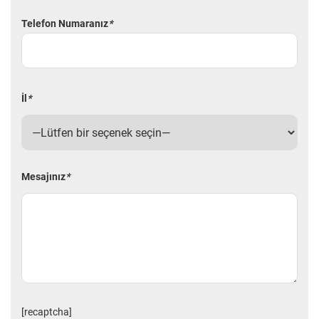
Telefon Numaranız
*
İl
*
Mesajınız
*
[recaptcha]