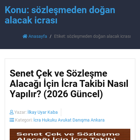
Konu: sözleşmeden doğan
alacak icrası
Anasayfa
Etiket: sözleşmeden doğan alacak icrası
Senet Çek ve Sözleşme
Alacağı İçin İcra Takibi Nasıl
Yapılır? (2026 Güncel)
Yazar:
İlkay Uyar Kaba
Kategori:
İcra Hukuku Avukat Danışma Ankara