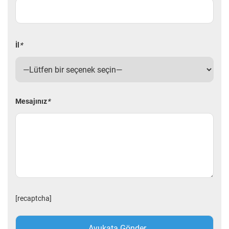
İl
*
Mesajınız
*
[recaptcha]