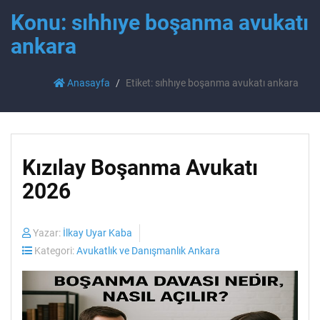
Konu: sıhhıye boşanma avukatı
ankara
Anasayfa
Etiket: sıhhıye boşanma avukatı ankara
Kızılay Boşanma Avukatı
2026
Yazar:
İlkay Uyar Kaba
Kategori:
Avukatlık ve Danışmanlık Ankara