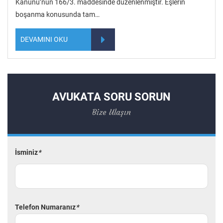
Kanunu’nun 166/3. maddesinde düzenlenmiştir. Eşlerin
boşanma konusunda tam…
DEVAMINI OKU
AVUKATA SORU SORUN
Bize Ulaşın
İsminiz
*
Telefon Numaranız
*