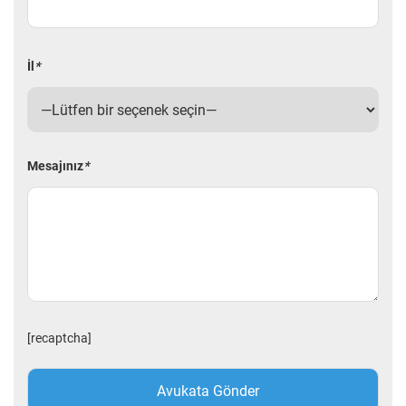
İl
*
Mesajınız
*
[recaptcha]