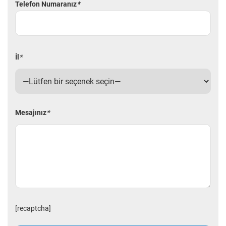
Telefon Numaranız
*
İl
*
Mesajınız
*
[recaptcha]