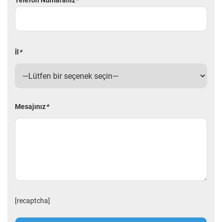
Telefon Numaranız
*
İl
*
Mesajınız
*
[recaptcha]