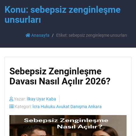
Konu: sebepsiz zenginleşme
unsurları
Anasayfa
Etiket: sebepsiz zenginleşme unsurları
Sebepsiz Zenginleşme
Davası Nasıl Açılır 2026?
Yazar:
İlkay Uyar Kaba
Kategori:
İcra Hukuku Avukat Danışma Ankara