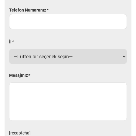
Telefon Numaranız
*
İl
*
Mesajınız
*
[recaptcha]