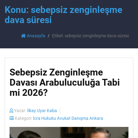
Konu: sebepsiz zenginleşme
dava süresi
Anasayfa
Etiket: sebepsiz zenginleşme dava süresi
Sebepsiz Zenginleşme
Davası Arabuluculuğa Tabi
mi 2026?
Yazar:
İlkay Uyar Kaba
Kategori:
İcra Hukuku Avukat Danışma Ankara