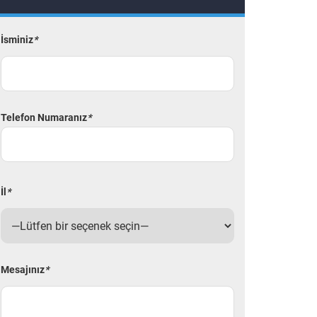
İsminiz
*
Telefon Numaranız
*
İl
*
Mesajınız
*