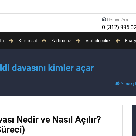
Hemen Ara
0 (312) 995 0
fa
Kurumsal
Kadromuz
Arabuluculuk
Faali
di davasını kimler açar
Anasay
sı Nedir ve Nasıl Açılır?
üreci)