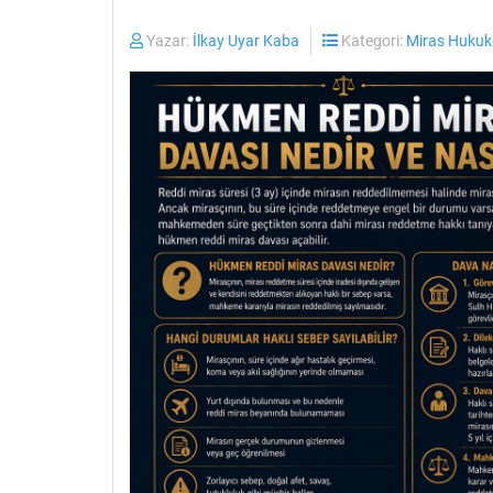
Yazar:
İlkay Uyar Kaba
Kategori:
Miras Hukuk