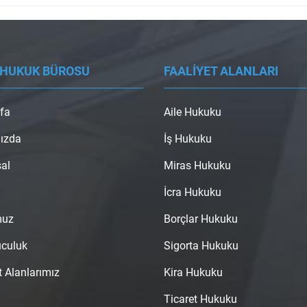
 HUKUK BÜROSU
FAALİYET ALANLARI
fa
Aile Hukuku
ızda
İş Hukuku
al
Miras Hukuku
İcra Hukuku
muz
Borçlar Hukuku
uculuk
Sigorta Hukuku
t Alanlarımız
Kira Hukuku
Ticaret Hukuku