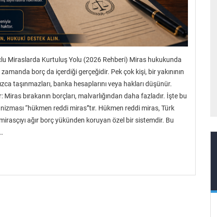
rçlu Miraslarda Kurtuluş Yolu (2026 Rehberi) Miras hukukunda
 zamanda borç da içerdiği gerçeğidir. Pek çok kişi, bir yakınının
zca taşınmazları, banka hesaplarını veya hakları düşünür.
 Miras bırakanın borçları, malvarlığından daha fazladır. İşte bu
izması “hükmen reddi miras”tır. Hükmen reddi miras, Türk
asçıyı ağır borç yükünden koruyan özel bir sistemdir. Bu
…