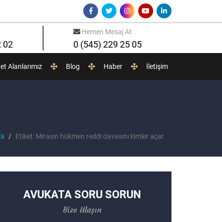
Hemen Mesaj At
2 02
0 (545) 229 25 05
yet Alanlarımız
Blog
Haber
İletişim
fa
Etiket: Mirasın hükmen reddi davasını kimler açar
AVUKATA SORU SORUN
Bize Ulaşın