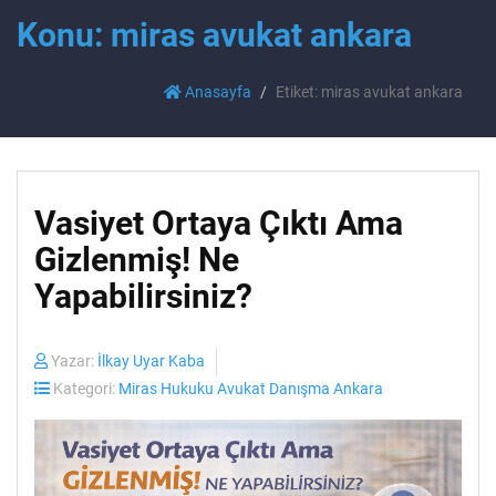
Konu: miras avukat ankara
Anasayfa
Etiket: miras avukat ankara
Vasiyet Ortaya Çıktı Ama
Gizlenmiş! Ne
Yapabilirsiniz?
Yazar:
İlkay Uyar Kaba
Kategori:
Miras Hukuku Avukat Danışma Ankara