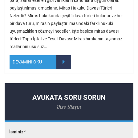
para, sanat eserleri gibi varlıkların kanunlara uygun olarak
paylaştırılması amaçlanır. Miras Hukuku Davası Türleri
Nelerdir? Miras hukukunda çeşitli dava türleri bulunur ve her
bir dava türü, mirasın paylaştırılmasındaki farklı hukuki
uyuşmazlıkları çözmeyi hedefler. İşte başlıca miras davası
türleri: Tapu İptal ve Tescil Davası: Miras bırakanın taşınmaz
mallarının usulsüz…
DEVAMINI OKU
AVUKATA SORU SORUN
Bize Ulaşın
İsminiz
*