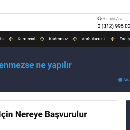
Hemen Ara
0 (312) 995 0
fa
Kurumsal
Kadromuz
Arabuluculuk
Faali
enmezse ne yapılır
Ana
çin Nereye Başvurulur