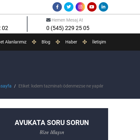
Hemen Mesaj At
2 02
0 (545) 229 25 05
yet Alanlarımız
Blog
Haber
İletişim
sayfa
Etiket: kıdem tazminatı ödenmezse ne yapılır
AVUKATA SORU SORUN
Bize Ulaşın