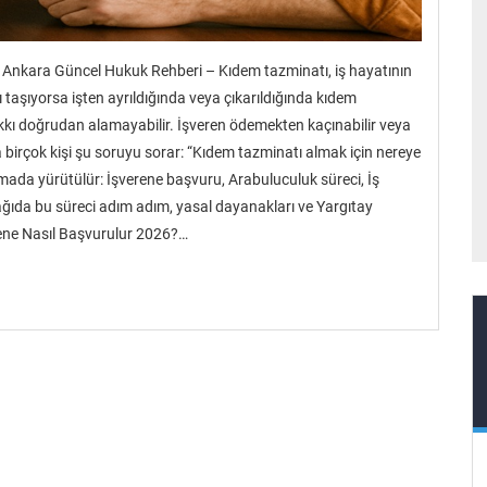
Ankara Güncel Hukuk Rehberi – Kıdem tazminatı, iş hayatının
arı taşıyorsa işten ayrıldığında veya çıkarıldığında kıdem
akkı doğrudan alamayabilir. İşveren ödemekten kaçınabilir veya
birçok kişi şu soruyu sorar: “Kıdem tazminatı almak için nereye
amada yürütülür: İşverene başvuru, Arabuluculuk süreci, İş
ağıda bu süreci adım adım, yasal dayanakları ve Yargıtay
rene Nasıl Başvurulur 2026?…