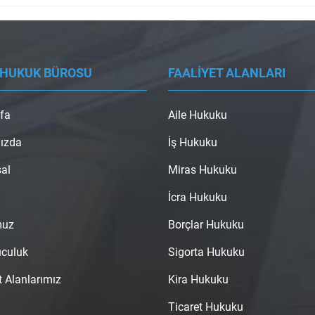
 HUKUK BÜROSU
FAALİYET ALANLARI
fa
Aile Hukuku
ızda
İş Hukuku
al
Miras Hukuku
İcra Hukuku
muz
Borçlar Hukuku
uculuk
Sigorta Hukuku
t Alanlarımız
Kira Hukuku
Ticaret Hukuku