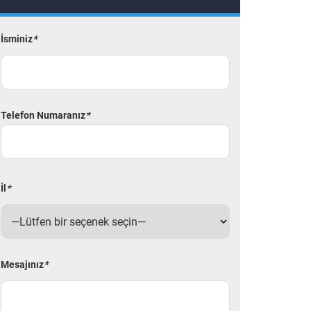
İsminiz
*
Telefon Numaranız
*
İl
*
Mesajınız
*