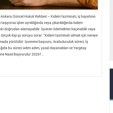
Ankara Güncel Hukuk Rehberi – Kıdem tazminatı, iş hayatının
arı taşıyorsa işten ayrıldığında veya çıkarıldığında kıdem
akkı doğrudan alamayabilir. İşveren ödemekten kaçınabilir veya
birçok kişi şu soruyu sorar: “Kıdem tazminatı almak için nereye
amada yürütülür: İşverene başvuru, Arabuluculuk süreci, İş
ağıda bu süreci adım adım, yasal dayanakları ve Yargıtay
rene Nasıl Başvurulur 2026?…