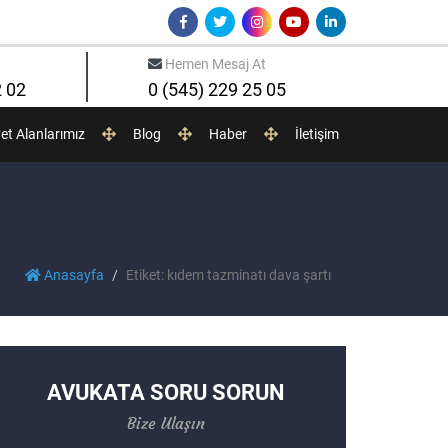
Hemen Mesaj At
2 02
0 (545) 229 25 05
yet Alanlarımız
Blog
Haber
İletişim
Anasayfa
Etiket: kıdem tazminatı dava şartı
AVUKATA SORU SORUN
Bize Ulaşın