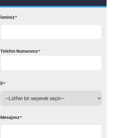
İsminiz
*
Telefon Numaranız
*
İl
*
Mesajınız
*