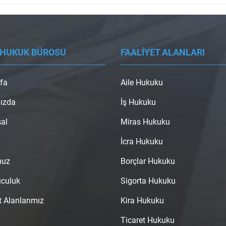
 HUKUK BÜROSU
FAALİYET ALANLARI
fa
Aile Hukuku
ızda
İş Hukuku
al
Miras Hukuku
İcra Hukuku
muz
Borçlar Hukuku
uculuk
Sigorta Hukuku
t Alanlarımız
Kira Hukuku
Ticaret Hukuku