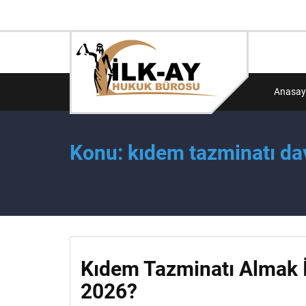
Anasay
Konu: kıdem tazminatı dav
Kıdem Tazminatı Almak İ
2026?