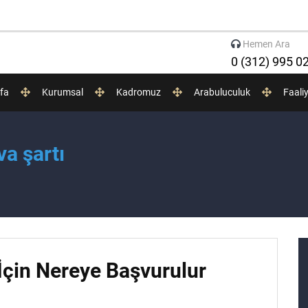
Hemen Ara
0 (312) 995 0
fa
Kurumsal
Kadromuz
Arabuluculuk
Faali
a şartı
çin Nereye Başvurulur