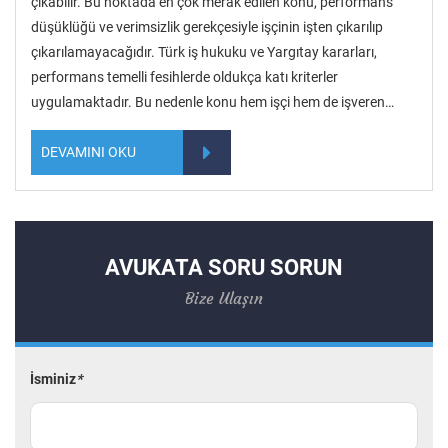
çıkabilir. Bu noktada en çok merak edilen konu, performans
düşüklüğü ve verimsizlik gerekçesiyle işçinin işten çıkarılıp
çıkarılamayacağıdır. Türk iş hukuku ve Yargıtay kararları,
performans temelli fesihlerde oldukça katı kriterler
uygulamaktadır. Bu nedenle konu hem işçi hem de işveren…
DEVAMINI OKU
AVUKATA SORU SORUN
Bize Ulaşın
İsminiz
*