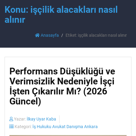
Konu: işçilik alacakları nasıl
alınır
Anasayfa
Etiket: işçilik alacakları nasıl alınır
Performans Düşüklüğü ve
Verimsizlik Nedeniyle İşçi
İşten Çıkarılır Mı? (2026
Güncel)
Yazar:
İlkay Uyar Kaba
Kategori:
İş Hukuku Avukat Danışma Ankara