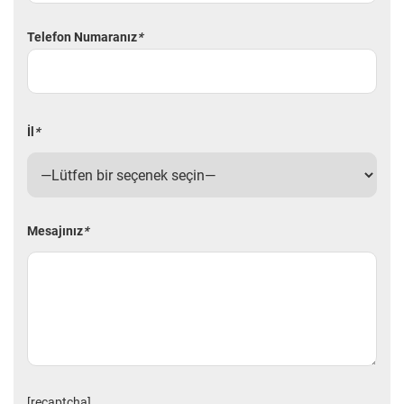
Telefon Numaranız
*
İl
*
Mesajınız
*
[recaptcha]