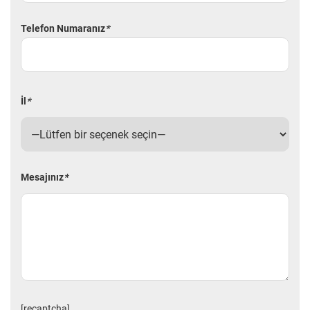
Telefon Numaranız
*
İl
*
Mesajınız
*
[recaptcha]