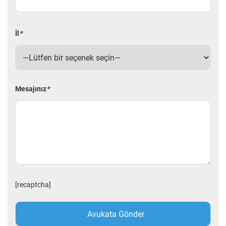
İl
*
Mesajınız
*
[recaptcha]