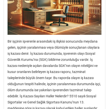
Bir işçinin işverenle arasındaki iş ilişkisi sonucunda meydana
gelen, işçinin yaralanması veya ölümüyle sonuçlanan olaylara
iş kazası denir. İş kazası durumunda, işverenin olayı Sosyal
Güvenlik Kurumu’na (SGK) bildirme zorunluluğu vardır. İş
kazası nedeniyle açılan davalarda SGK’nın olayın niteliğini ve
kusur oranlarını belirleyen iş kazası raporu, tazminat
taleplerinde büyük önem taşır. Bu raporda olayın iş kazası
olduğunun tespiti halinde, işçinin yaralanması durumunda işçi,
ölüm durumunda ise yakınları işverenden tazminat talep
edebilir. İş Kazası Sayılan Haller Nelerdir? 5510 sayılı Sosyal
Sigortalar ve Genel Sağlık Sigortası Kanunu’nun 13.
maddesine göre iş kazası olarak kabul edilen haller şunlardır: