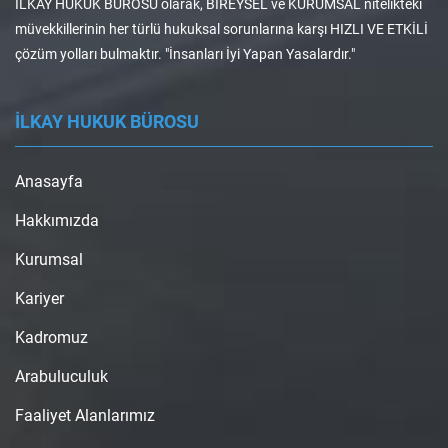
İLKAY HUKUK BÜROSU olarak, BİREYSEL ve KURUMSAL nitelikteki
müvekkillerinin her türlü hukuksal sorunlarına karşı HIZLI VE ETKİLİ
çözüm yolları bulmaktır. "İnsanları İyi Yapan Yasalardır."
İLKAY HUKUK BÜROSU
Anasayfa
Hakkımızda
Kurumsal
Kariyer
Kadromuz
Arabuluculuk
Faaliyet Alanlarımız