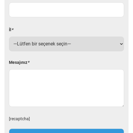
İl
*
Mesajınız
*
[recaptcha]