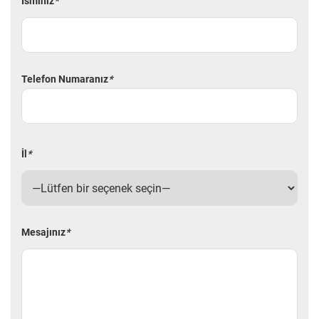
İsminiz
*
Telefon Numaranız
*
İl
*
Mesajınız
*