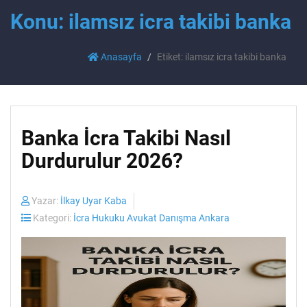
Konu: ilamsız icra takibi banka
Anasayfa
Etiket: ilamsız icra takibi banka
Banka İcra Takibi Nasıl
Durdurulur 2026?
Yazar:
İlkay Uyar Kaba
Kategori:
İcra Hukuku Avukat Danışma Ankara