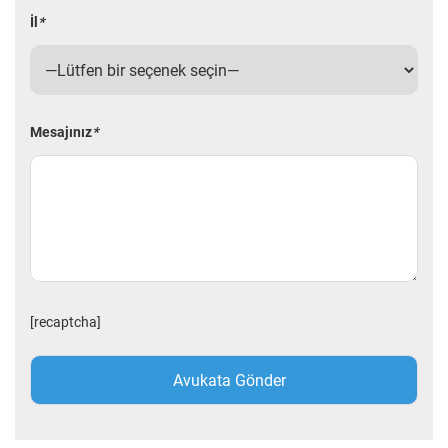
İl
*
Mesajınız
*
[recaptcha]