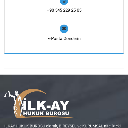
+90 545 229 25 05
E-Posta Gönderin
İLKAY HUKUK BÜROSU olarak, BİREYSEL ve KURUMSAL nitelikteki