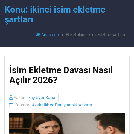
Konu: ikinci isim ekletme
şartları
Anasayfa
Etiket: ikinci isim ekletme şartları
İsim Ekletme Davası Nasıl
Açılır 2026?
Yazar:
İlkay Uyar Kaba
Kategori:
Avukatlık ve Danışmanlık Ankara