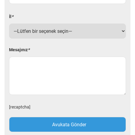
İl
*
Mesajınız
*
[recaptcha]