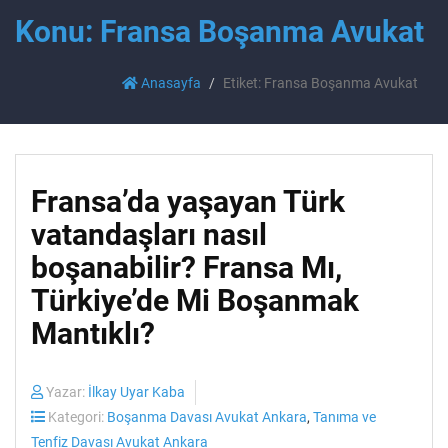
Konu: Fransa Boşanma Avukat
Anasayfa
Etiket: Fransa Boşanma Avukat
Fransa’da yaşayan Türk
vatandaşları nasıl
boşanabilir? Fransa Mı,
Türkiye’de Mi Boşanmak
Mantıklı?
Yazar:
İlkay Uyar Kaba
Kategori:
Boşanma Davası Avukat Ankara
,
Tanıma ve
Tenfiz Davası Avukat Ankara