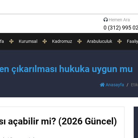
Hemen Ara
0 (312) 995 0
fa
Kurumsal
Kadromuz
Arabuluculuk
Faali
şten çıkarılması hukuka uygun mu
Anasayfa
Eti
sı açabilir mi? (2026 Güncel)