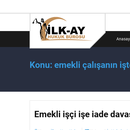
Anasay
Konu: emekli çalışanın i
Emekli işçi işe iade dava