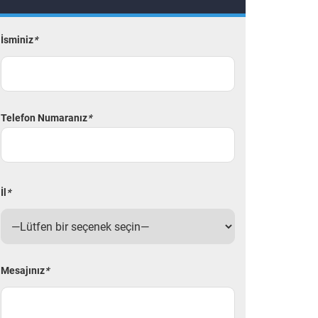
İsminiz
*
Telefon Numaranız
*
İl
*
Mesajınız
*