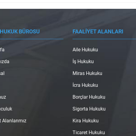
 HUKUK BÜROSU
FAALİYET ALANLARI
fa
Aile Hukuku
ızda
İş Hukuku
al
Miras Hukuku
İcra Hukuku
muz
Borçlar Hukuku
uculuk
Sigorta Hukuku
t Alanlarımız
Kira Hukuku
Ticaret Hukuku