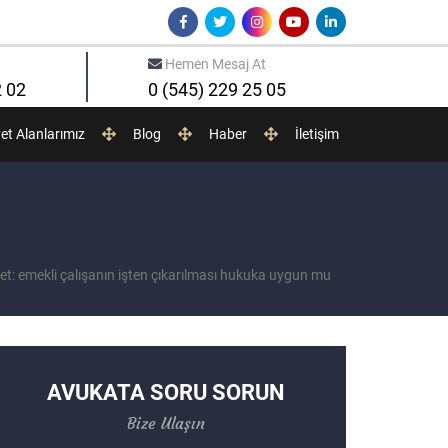
Hemen Mesaj At
2 02
0 (545) 229 25 05
yet Alanlarımız
Blog
Haber
İletişim
ket: emekli çalışanın işten çıkarılması hukuka uygun mu
AVUKATA SORU SORUN
Bize Ulaşın