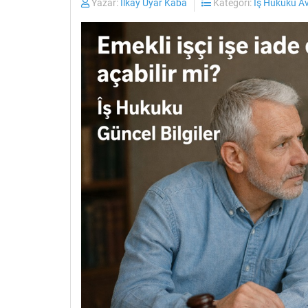
Yazar:
İlkay Uyar Kaba
Kategori:
İş Hukuku A