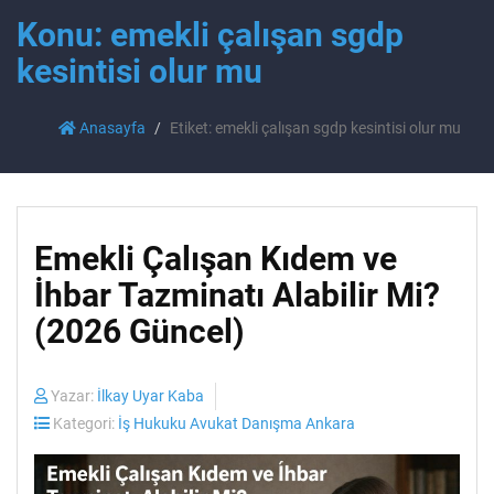
Konu: emekli çalışan sgdp
kesintisi olur mu
Anasayfa
Etiket: emekli çalışan sgdp kesintisi olur mu
Emekli Çalışan Kıdem ve
İhbar Tazminatı Alabilir Mi?
(2026 Güncel)
Yazar:
İlkay Uyar Kaba
Kategori:
İş Hukuku Avukat Danışma Ankara