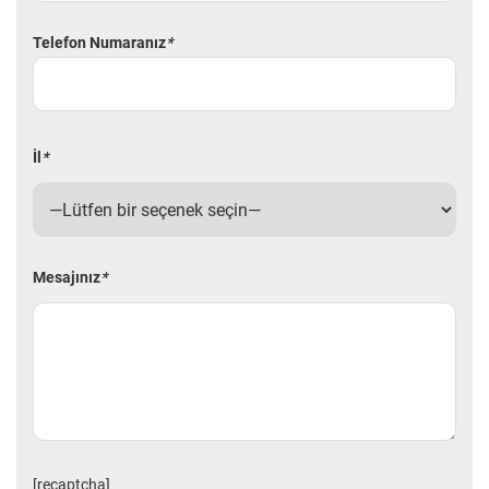
Telefon Numaranız
*
İl
*
Mesajınız
*
[recaptcha]