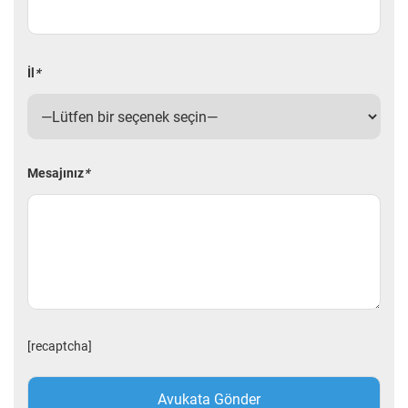
İl
*
Mesajınız
*
[recaptcha]