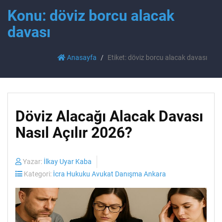
Konu: döviz borcu alacak
davası
Anasayfa
Etiket: döviz borcu alacak davası
Döviz Alacağı Alacak Davası
Nasıl Açılır 2026?
Yazar:
İlkay Uyar Kaba
Kategori:
İcra Hukuku Avukat Danışma Ankara