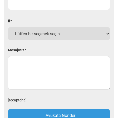
İl
*
Mesajınız
*
[recaptcha]