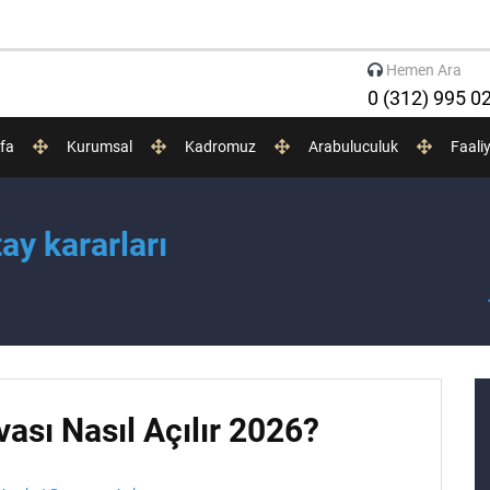
Hemen Ara
0 (312) 995 0
fa
Kurumsal
Kadromuz
Arabuluculuk
Faali
ay kararları
ası Nasıl Açılır 2026?