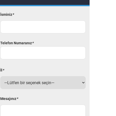
İsminiz
*
Telefon Numaranız
*
İl
*
Mesajınız
*