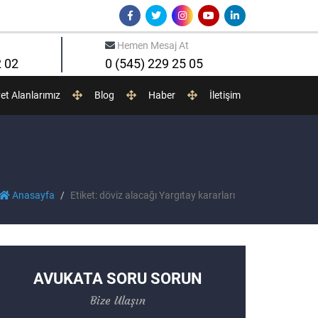
Hemen Mesaj At
2 02
0 (545) 229 25 05
yet Alanlarımız
Blog
Haber
İletişim
Anasayfa
Etiket: döviz alacağı Yargıtay kararları
AVUKATA SORU SORUN
Bize Ulaşın