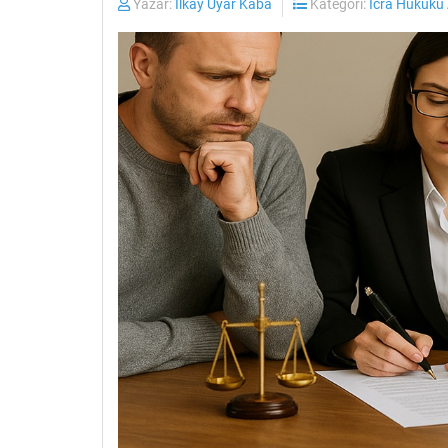
Yazar:
İlkay Uyar Kaba
Kategori:
İcra Hukuku