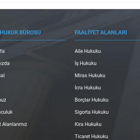
 HUKUK BÜROSU
FAALİYET ALANLARI
fa
Aile Hukuku
ızda
İş Hukuku
al
Miras Hukuku
İcra Hukuku
muz
Borçlar Hukuku
uculuk
Sigorta Hukuku
t Alanlarımız
Kira Hukuku
Ticaret Hukuku