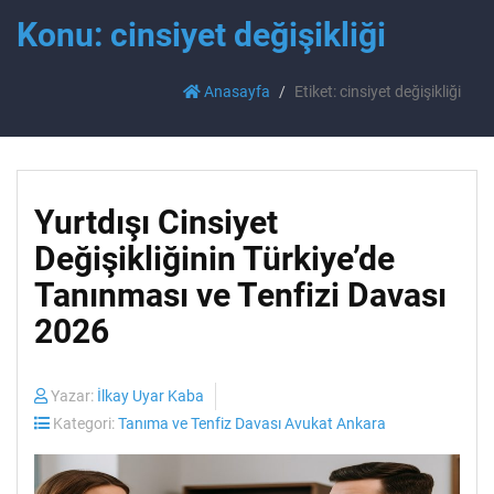
Konu: cinsiyet değişikliği
Anasayfa
Etiket: cinsiyet değişikliği
Yurtdışı Cinsiyet
Değişikliğinin Türkiye’de
Tanınması ve Tenfizi Davası
2026
Yazar:
İlkay Uyar Kaba
Kategori:
Tanıma ve Tenfiz Davası Avukat Ankara