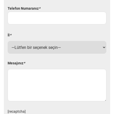
Telefon Numaranız
*
İl
*
Mesajınız
*
[recaptcha]