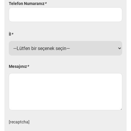
Telefon Numaranız
*
İl
*
Mesajınız
*
[recaptcha]