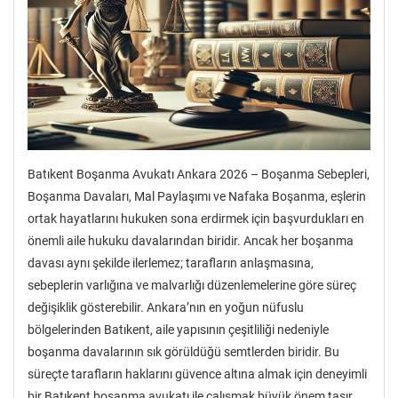
Batıkent Boşanma Avukatı Ankara 2026 – Boşanma Sebepleri,
Boşanma Davaları, Mal Paylaşımı ve Nafaka Boşanma, eşlerin
ortak hayatlarını hukuken sona erdirmek için başvurdukları en
önemli aile hukuku davalarından biridir. Ancak her boşanma
davası aynı şekilde ilerlemez; tarafların anlaşmasına,
sebeplerin varlığına ve malvarlığı düzenlemelerine göre süreç
değişiklik gösterebilir. Ankara’nın en yoğun nüfuslu
bölgelerinden Batıkent, aile yapısının çeşitliliği nedeniyle
boşanma davalarının sık görüldüğü semtlerden biridir. Bu
süreçte tarafların haklarını güvence altına almak için deneyimli
bir Batıkent boşanma avukatı ile çalışmak büyük önem taşır.