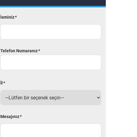
İsminiz
*
Telefon Numaranız
*
İl
*
Mesajınız
*