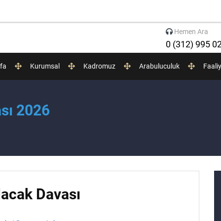
Hemen Ara
0 (312) 995 0
fa
Kurumsal
Kadromuz
Arabuluculuk
Faali
ası 2026
Alacak Davası