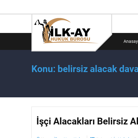
Anasay
Konu: belirsiz alacak dav
İşçi Alacakları Belirsiz 