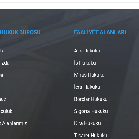
 HUKUK BÜROSU
FAALİYET ALANLARI
fa
Aile Hukuku
ızda
İş Hukuku
al
Miras Hukuku
İcra Hukuku
muz
Borçlar Hukuku
uculuk
Sigorta Hukuku
t Alanlarımız
Kira Hukuku
Ticaret Hukuku