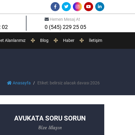
Hemen Mesaj At
2 02
0 (545) 229 25 05
yet Alanlarımız
Blog
Haber
İletişim
Anasayfa
Etiket: belirsiz alacak davası 2026
AVUKATA SORU SORUN
Bize Ulaşın