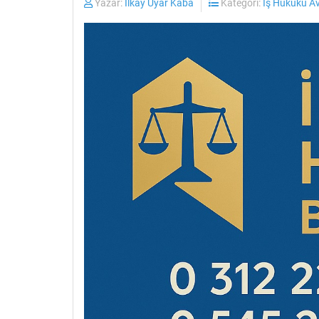
Yazar:
İlkay Uyar Kaba
Kategori:
İş Hukuku A