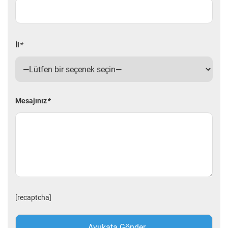
İl
*
Mesajınız
*
[recaptcha]