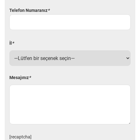
Telefon Numaranız
*
İl
*
Mesajınız
*
[recaptcha]