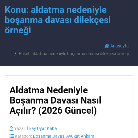
Konu: aldatma nedeniyle
boşanma davası dilekçesi
örneği
Anasayfa
Etiket: aldatma nedeniyle boşanma davası dilekçesi örneği
Aldatma Nedeniyle
Boşanma Davası Nasıl
Açılır? (2026 Güncel)
Yazar:
İlkay Uyar Kaba
Kategori:
Boşanma Davası Avukat Ankara