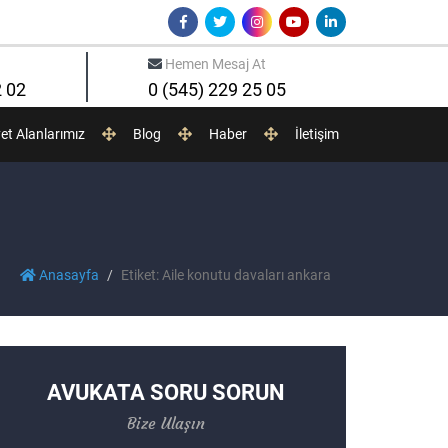
Hemen Mesaj At
2 02
0 (545) 229 25 05
yet Alanlarımız
Blog
Haber
İletişim
Anasayfa
Etiket: Aile konutu davaları ankara
AVUKATA SORU SORUN
Bize Ulaşın