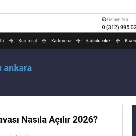
Hemen Ara
0 (312) 995 0
fa
Kurumsal
Kadromuz
Arabuluculuk
Faali
ı ankara
vası Nasıla Açılır 2026?