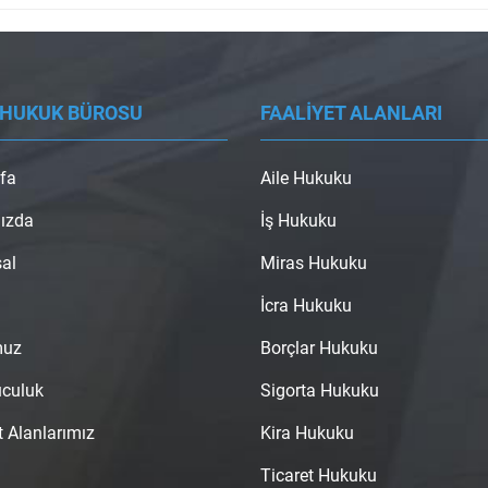
 HUKUK BÜROSU
FAALİYET ALANLARI
fa
Aile Hukuku
ızda
İş Hukuku
al
Miras Hukuku
İcra Hukuku
muz
Borçlar Hukuku
uculuk
Sigorta Hukuku
t Alanlarımız
Kira Hukuku
Ticaret Hukuku