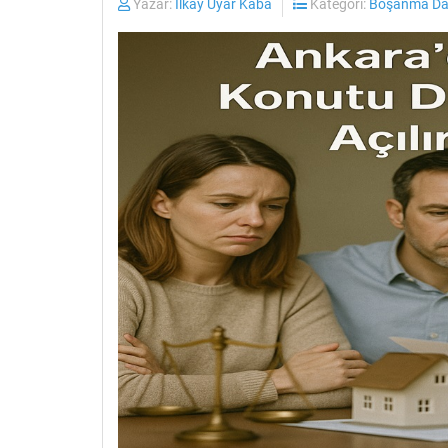
Yazar:
İlkay Uyar Kaba
Kategori:
Boşanma Dav