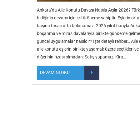
Ankara’da Aile Konutu Davası Nasıla Açılır 2026? Tür
birliğinin devamı için kritik öneme sahiptir. Eşlerin or
başına tasarrufta bulunamaz. 2026 yılı itibarıyla Ank
boşanma ve miras davalarıyla birlikte gündeme gelmekted
güncel uygulamalar nasıldır? İşte detaylı rehber… Ai
aile konutu eşlerin birlikte yaşamak üzere seçtikleri ve
diğerinin rızası olmadan: Satış yapamaz, Kira…
DEVAMINI OKU