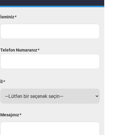
İsminiz
*
Telefon Numaranız
*
İl
*
Mesajınız
*